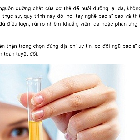
nguồn dưỡng chất của cơ thể để nuôi dưỡng lại da, không
 thực sự, quy trình này đòi hỏi tay nghề bác sĩ cao và thiế
đủ điều kiện, rủi ro nhiễm khuẩn, viêm da hoặc phản ứng 
ên thận trọng chọn đúng địa chỉ uy tín, có đội ngũ bác sĩ 
 toàn tuyệt đối.