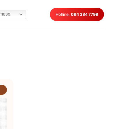
mese
Hotline:
094 384 7799