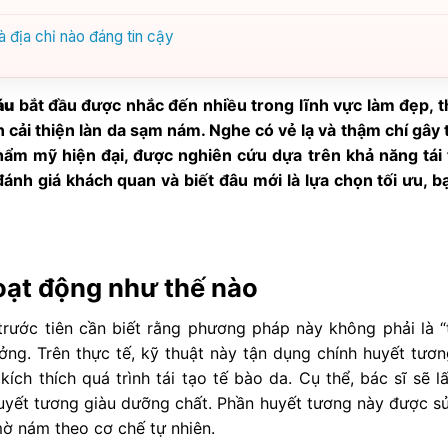
 địa chỉ nào đáng tin cậy
áu
bắt đầu được nhắc đến nhiều trong lĩnh vực làm đẹp, t
cải thiện làn da sạm nám. Nghe có vẻ lạ và thậm chí gây 
ẩm mỹ hiện đại, được nghiên cứu dựa trên khả năng tái 
đánh giá khách quan và biết đâu mới là lựa chọn tối ưu, b
hoạt động như thế nào
 trước tiên cần biết rằng phương pháp này không phải là “
ng. Trên thực tế, kỹ thuật này tận dụng chính huyết tươn
kích thích quá trình tái tạo tế bào da. Cụ thể, bác sĩ sẽ l
huyết tương giàu dưỡng chất. Phần huyết tương này được s
mờ nám theo cơ chế tự nhiên.