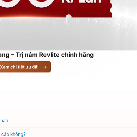
ng – Trị nám Revlite chính hãng
Xem chi tiết ưu đãi
→
 nào
g cáo không?