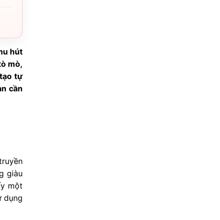
hu hút
tò mò,
tạo tự
ạn cần
truyền
g giàu
ấy một
ử dụng