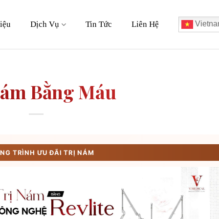
iệu
Dịch Vụ
Tin Tức
Liên Hệ
Vietna
Nám Bằng Máu
G TRÌNH ƯU ĐÃI TRỊ NÁM