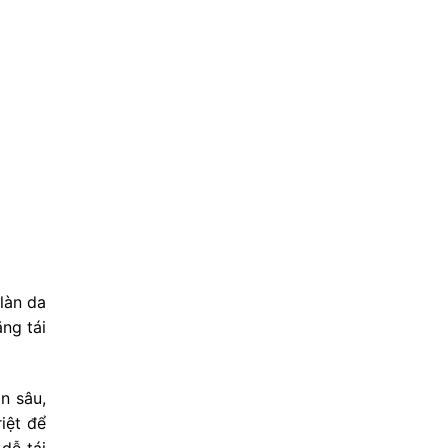
làn da
ăng tái
n sâu,
iệt để