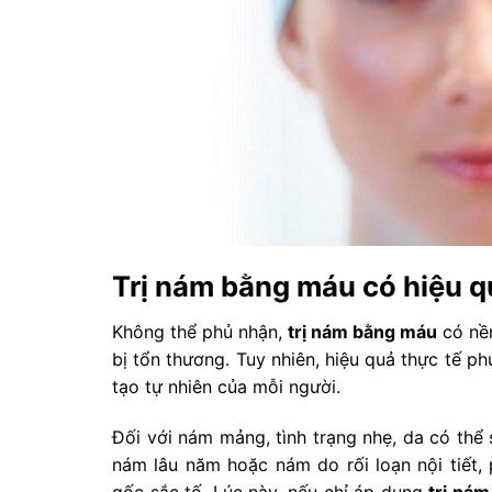
Trị nám bằng máu có hiệu q
Không thể phủ nhận,
trị nám bằng máu
có nền
bị tổn thương. Tuy nhiên, hiệu quả thực tế ph
tạo tự nhiên của mỗi người.
Đối với nám mảng, tình trạng nhẹ, da có thể 
nám lâu năm hoặc nám do rối loạn nội tiết, 