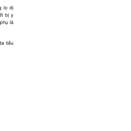
 lo dị
t bị y
phụ là
da liễu