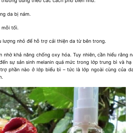
i thường dùng theo các cách phổ biến như:
ùng da bị nám.
mỗi tối.
u lượng nhỏ để hỗ trợ cải thiện da từ bên trong.
ơn nhờ khả năng chống oxy hóa. Tuy nhiên, cần hiểu rằng 
n đến sự sản sinh melanin quá mức trong lớp trung bì và hạ 
trợ phần nào ở lớp biểu bì – tức là lớp ngoài cùng của d
m.