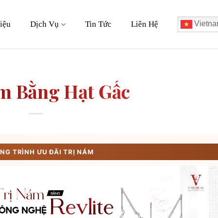
iệu
Dịch Vụ
Tin Tức
Liên Hệ
Vietna
m Bằng Hạt Gấc
G TRÌNH ƯU ĐÃI TRỊ NÁM