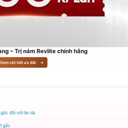
ng – Trị nám Revlite chính hãng
Xem chi tiết ưu đãi
→
gấc đối với làn da
ạt gấc