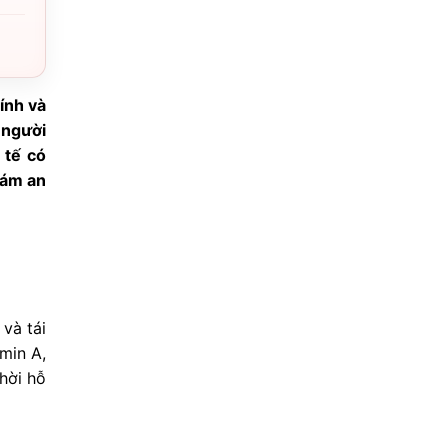
ính và
 người
 tế có
nám an
và tái
min A,
hời hỗ