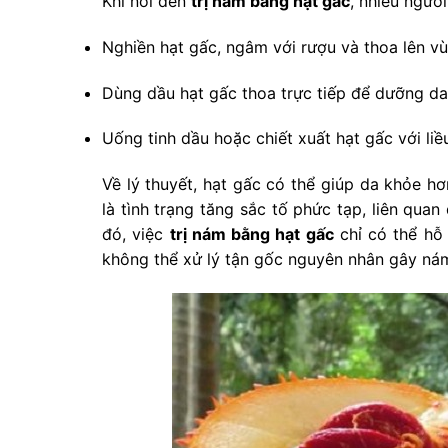
Khi nói đến
trị nám bằng hạt gấc
, nhiều ngườ
Nghiền hạt gấc, ngâm với rượu và thoa lên v
Dùng dầu hạt gấc thoa trực tiếp để dưỡng da 
Uống tinh dầu hoặc chiết xuất hạt gấc với liề
Về lý thuyết, hạt gấc có thể giúp da khỏe h
là tình trạng tăng sắc tố phức tạp, liên qua
đó, việc
trị nám bằng hạt gấc
chỉ có thể hỗ 
không thể xử lý tận gốc nguyên nhân gây ná