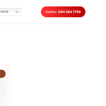
mese
Hotline:
094 384 7799