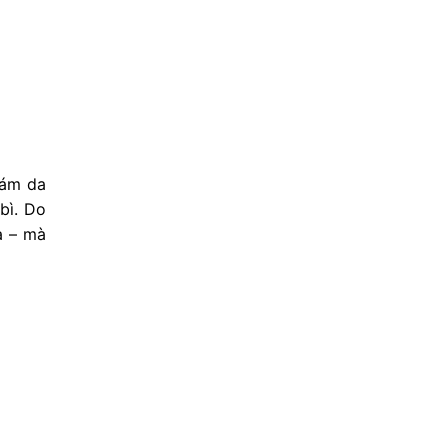
nám da
bì. Do
a – mà