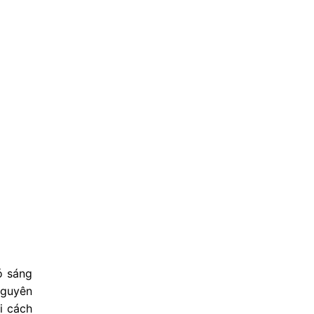
ó sáng
Nguyên
i cách