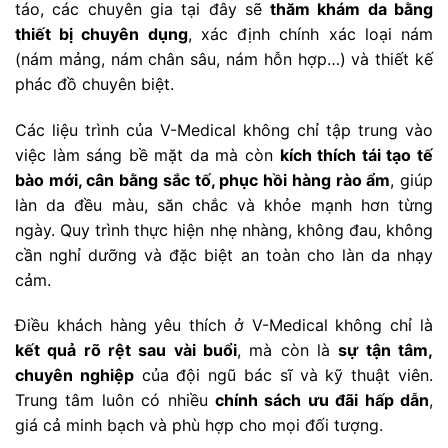
táo, các chuyên gia tại đây sẽ
thăm khám da bằng
thiết bị chuyên dụng
, xác định chính xác loại nám
(nám mảng, nám chân sâu, nám hỗn hợp…) và thiết kế
phác đồ chuyên biệt.
Các liệu trình của V-Medical không chỉ tập trung vào
việc làm sáng bề mặt da mà còn
kích thích tái tạo tế
bào mới, cân bằng sắc tố, phục hồi hàng rào ẩm
, giúp
làn da đều màu, săn chắc và khỏe mạnh hơn từng
ngày. Quy trình thực hiện nhẹ nhàng, không đau, không
cần nghỉ dưỡng và đặc biệt an toàn cho làn da nhạy
cảm.
Điều khách hàng yêu thích ở V-Medical không chỉ là
kết quả rõ rệt sau vài buổi
, mà còn là
sự tận tâm,
chuyên nghiệp
của đội ngũ bác sĩ và kỹ thuật viên.
Trung tâm luôn có nhiều
chính sách ưu đãi hấp dẫn
,
giá cả minh bạch và phù hợp cho mọi đối tượng.