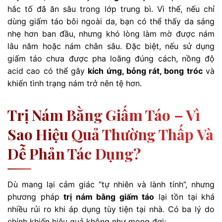
hắc tố đã ăn sâu trong lớp trung bì. Vì thế, nếu chỉ
dùng giấm táo bôi ngoài da, bạn có thể thấy da sáng
nhẹ hơn ban đầu, nhưng khó lòng làm mờ được nám
lâu năm hoặc nám chân sâu. Đặc biệt, nếu sử dụng
giấm táo chưa được pha loãng đúng cách, nồng độ
acid cao có thể gây
kích ứng, bỏng rát, bong tróc
và
khiến tình trạng nám trở nên tệ hơn.
Trị Nám Bằng Giấm Táo – Vì
Sao Hiệu Quả Thường Thấp Và
Dễ Phản Tác Dụng?
Dù mang lại cảm giác “tự nhiên và lành tính”, nhưng
phương pháp
trị nám bằng giấm táo
lại tồn tại khá
nhiều rủi ro khi áp dụng tùy tiện tại nhà. Có ba lý do
chính khiến hiệu quả không như mong đợi: