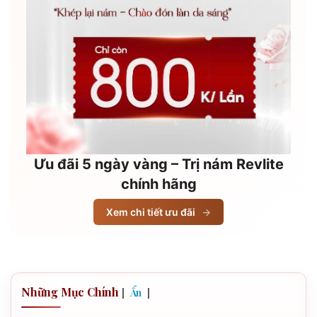
Ưu đãi 5 ngày vàng – Trị nám Revlite
chính hãng
Xem chi tiết ưu đãi
→
Những Mục Chính
[
]
Ẩn