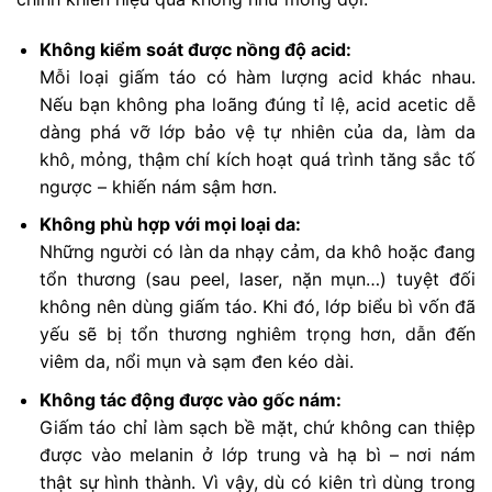
Không kiểm soát được nồng độ acid:
Mỗi loại giấm táo có hàm lượng acid khác nhau.
Nếu bạn không pha loãng đúng tỉ lệ, acid acetic dễ
dàng phá vỡ lớp bảo vệ tự nhiên của da, làm da
khô, mỏng, thậm chí kích hoạt quá trình tăng sắc tố
ngược – khiến nám sậm hơn.
Không phù hợp với mọi loại da:
Những người có làn da nhạy cảm, da khô hoặc đang
tổn thương (sau peel, laser, nặn mụn…) tuyệt đối
không nên dùng giấm táo. Khi đó, lớp biểu bì vốn đã
yếu sẽ bị tổn thương nghiêm trọng hơn, dẫn đến
viêm da, nổi mụn và sạm đen kéo dài.
Không tác động được vào gốc nám:
Giấm táo chỉ làm sạch bề mặt, chứ không can thiệp
được vào melanin ở lớp trung và hạ bì – nơi nám
thật sự hình thành. Vì vậy, dù có kiên trì dùng trong