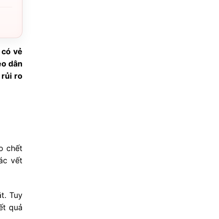
 có vẻ
mẹo dân
rủi ro
o chết
ác vết
t. Tuy
kết quả