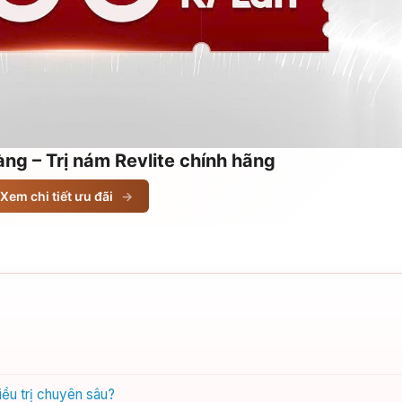
ng – Trị nám Revlite chính hãng
Xem chi tiết ưu đãi
→
iều trị chuyên sâu?