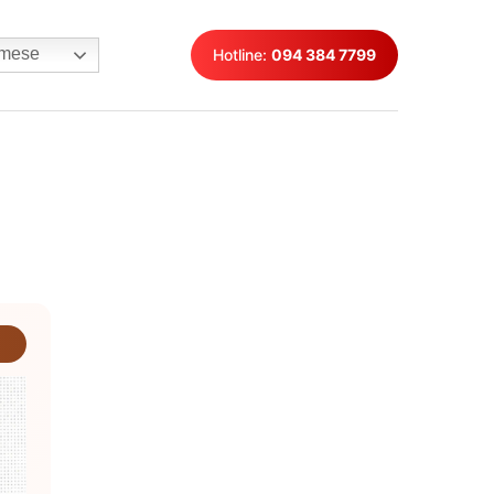
mese
Hotline:
094 384 7799