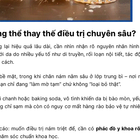
ng thể thay thế điều trị chuyên sâu?
lại hiệu quả lâu dài, cần nhìn nhận rõ nguyên nhân hình
 da do nhiều yếu tố như di truyền, rối loạn nội tiết, tác đ
 cách.
bề mặt, trong khi chân nám nằm sâu ở lớp trung bì – nơi 
ạn chỉ đang “làm mờ tạm” chứ không “loại bỏ thật”.
 chanh hoặc baking soda, vô tình khiến da bị bào mòn, yếu
ng chỉ sạm mà còn có nguy cơ mất hàng rào bảo vệ tự nhiê
 cáo: muốn điều trị nám triệt để, cần có
phác đồ y khoa r
chăm sóc chuẩn khoa học.