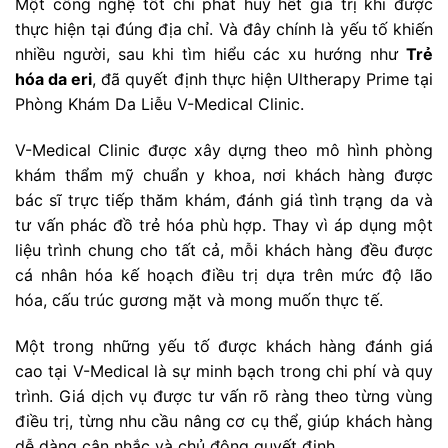
Một công nghệ tốt chỉ phát huy hết giá trị khi được
thực hiện tại đúng địa chỉ. Và đây chính là yếu tố khiến
nhiều người, sau khi tìm hiểu các xu hướng như
Trẻ
hóa da eri
, đã quyết định thực hiện Ultherapy Prime tại
Phòng Khám Da Liễu V-Medical Clinic.
V-Medical Clinic được xây dựng theo mô hình phòng
khám thẩm mỹ chuẩn y khoa, nơi khách hàng được
bác sĩ trực tiếp thăm khám, đánh giá tình trạng da và
tư vấn phác đồ trẻ hóa phù hợp. Thay vì áp dụng một
liệu trình chung cho tất cả, mỗi khách hàng đều được
cá nhân hóa kế hoạch điều trị dựa trên mức độ lão
hóa, cấu trúc gương mặt và mong muốn thực tế.
Một trong những yếu tố được khách hàng đánh giá
cao tại V-Medical là sự minh bạch trong chi phí và quy
trình. Giá dịch vụ được tư vấn rõ ràng theo từng vùng
điều trị, từng nhu cầu nâng cơ cụ thể, giúp khách hàng
dễ dàng cân nhắc và chủ động quyết định.