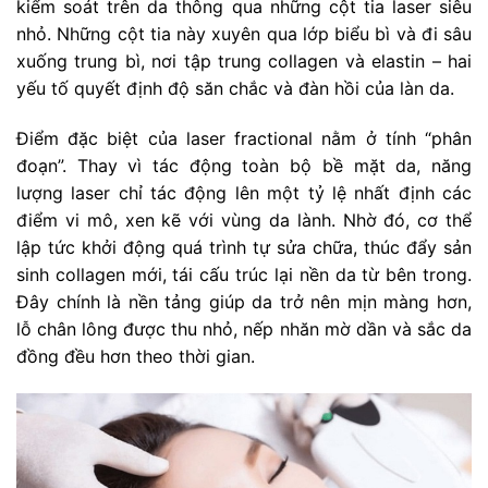
kiểm soát trên da thông qua những cột tia laser siêu
nhỏ. Những cột tia này xuyên qua lớp biểu bì và đi sâu
xuống trung bì, nơi tập trung collagen và elastin – hai
yếu tố quyết định độ săn chắc và đàn hồi của làn da.
Điểm đặc biệt của laser fractional nằm ở tính “phân
đoạn”. Thay vì tác động toàn bộ bề mặt da, năng
lượng laser chỉ tác động lên một tỷ lệ nhất định các
điểm vi mô, xen kẽ với vùng da lành. Nhờ đó, cơ thể
lập tức khởi động quá trình tự sửa chữa, thúc đẩy sản
sinh collagen mới, tái cấu trúc lại nền da từ bên trong.
Đây chính là nền tảng giúp da trở nên mịn màng hơn,
lỗ chân lông được thu nhỏ, nếp nhăn mờ dần và sắc da
đồng đều hơn theo thời gian.