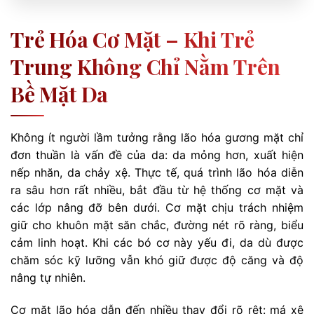
Trẻ Hóa Cơ Mặt – Khi Trẻ
Trung Không Chỉ Nằm Trên
Bề Mặt Da
Không ít người lầm tưởng rằng lão hóa gương mặt chỉ
đơn thuần là vấn đề của da: da mỏng hơn, xuất hiện
nếp nhăn, da chảy xệ. Thực tế, quá trình lão hóa diễn
ra sâu hơn rất nhiều, bắt đầu từ hệ thống cơ mặt và
các lớp nâng đỡ bên dưới. Cơ mặt chịu trách nhiệm
giữ cho khuôn mặt săn chắc, đường nét rõ ràng, biểu
cảm linh hoạt. Khi các bó cơ này yếu đi, da dù được
chăm sóc kỹ lưỡng vẫn khó giữ được độ căng và độ
nâng tự nhiên.
Cơ mặt lão hóa dẫn đến nhiều thay đổi rõ rệt: má xệ