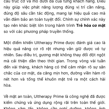
cấu trúc cơ và mô dưới da của từng khách hàng. Điều
này giúp việc phát năng lượng đúng vị trí cần nâng,
đúng độ sâu cần tác động, mang lại hiệu quả cao mà
vẫn đảm bảo an toàn tuyệt đối. Chính sự chính xác này
tạo nên khác biệt lớn trong hành trình
Trẻ hóa cơ mặt
so với các phương pháp truyền thống.
Một điểm khiến Ultherapy Prime được đánh giá cao là
hiệu quả nâng cơ rõ rệt nhưng vẫn giữ được vẻ tự
nhiên. Sau điều trị, gương mặt không thay đổi đột ngột
mà cải thiện dần theo thời gian. Trong vòng vài tuần
đến vài tháng, khách hàng có thể cảm nhận rõ sự săn
chắc của cơ mặt, da căng mịn hơn, đường viền hàm rõ
nét hơn và tổng thể khuôn mặt trẻ ra một cách hài
hòa.
Về mặt an toàn, Ultherapy Prime là công nghệ đã được
kiểm chứng và ứng dụng rộng rãi trên toàn thế giới.
Không xâm lấn, không cần nghỉ dưỡng, không ảnh