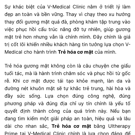
Sự khác biệt của V-Medical Clinic nằm ở triết lý làm
đẹp an toàn và bền vững. Thay vì chạy theo xu hướng
thay đổi gương mặt quá đà, phòng khám tập trung vào
việc phục hồi cấu trúc nâng đỡ tự nhiên, giúp gương
mặt trẻ hơn nhưng vẫn là chính mình. Đây chính là giá
trị cốt lõi khiến nhiều khách hàng tin tưởng lựa chọn V-
Medical cho hành trình
Trẻ hóa cơ mặt
của mình.
Trẻ hóa gương mặt không còn là câu chuyện che giấu
tuổi tác, mà là hành trình chăm sóc và phục hồi từ gốc
rễ. Khi cơ mặt được tái tạo khỏe mạnh, làn da và
đường nét khuôn mặt sẽ tự khắc trẻ trung, hài hòa và
đầy sức sống. Lựa chọn đúng công nghệ, đúng
phương pháp và đúng địa chỉ uy tín chính là yếu tố
quyết định thành công của quá trình này. Nếu bạn
đang tìm kiếm một giải pháp an toàn, hiệu quả và lâu
dài cho nhan sắc,
Trẻ hóa cơ mặt
bằng Ultherapy
Prime tại V-Medical Clinic chính là lựa chọn đáng để