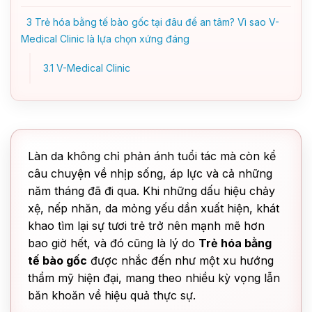
3
Trẻ hóa bằng tế bào gốc tại đâu để an tâm? Vì sao V-
Medical Clinic là lựa chọn xứng đáng
3.1
V-Medical Clinic
Làn da không chỉ phản ánh tuổi tác mà còn kể
câu chuyện về nhịp sống, áp lực và cả những
năm tháng đã đi qua. Khi những dấu hiệu chảy
xệ, nếp nhăn, da mỏng yếu dần xuất hiện, khát
khao tìm lại sự tươi trẻ trở nên mạnh mẽ hơn
bao giờ hết, và đó cũng là lý do
Trẻ hóa bằng
tế bào gốc
được nhắc đến như một xu hướng
thẩm mỹ hiện đại, mang theo nhiều kỳ vọng lẫn
băn khoăn về hiệu quả thực sự.