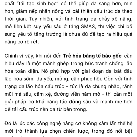
chất “tái tạo sinh học” có thể giúp da sáng hơn, mịn
hơn, giảm nếp nhăn nông và cải thiện cấu trúc da theo
thời gian. Tuy nhiên, với tình trạng da chảy xệ nặng,
mô liên kết suy yếu sâu ở tầng SMAS, thì việc chỉ bổ
sung yếu tố tăng trưởng là chưa đủ để tạo ra hiệu quả
nâng cơ rõ rệt.
Chính vì vậy, khi nói đến
Trẻ hóa bằng tế bào gốc
, cần
hiểu đây là một mảnh ghép trong bức tranh chống lão
hóa toàn diện. Nó phù hợp với giai đoạn da bắt đầu
lão hóa sớm, da yếu, mỏng, cần phục hồi. Còn với tình
trạng da lão hóa cấu trúc – tức là da chùng nhão, rãnh
mũi má sâu, cằm xệ, đường viền hàm mờ – thì cần một
giải pháp có khả năng tác động sâu và mạnh mẽ hơn
để tái cấu trúc nền da từ bên trong.
Đó là lúc các công nghệ nâng cơ không xâm lấn thế hệ
mới trở thành lựa chọn chiến lược, trong đó nổi bật