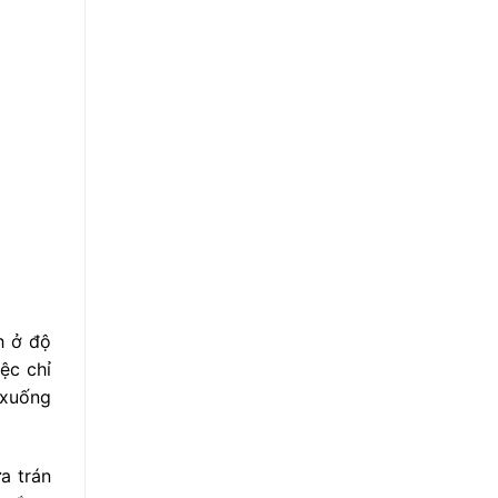
h ở độ
ệc chỉ
 xuống
a trán