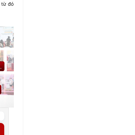
 từ đó