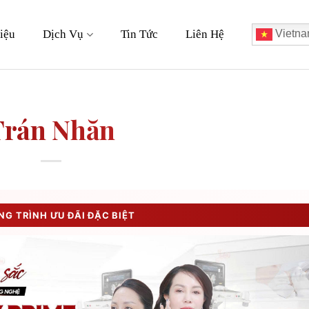
iệu
Dịch Vụ
Tin Tức
Liên Hệ
Vietna
Trán Nhăn
G TRÌNH ƯU ĐÃI ĐẶC BIỆT