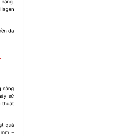
 nắng.
llagen
nền da
–
g nâng
này sử
 thuật
ạt quá
.5mm –