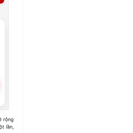
ở rộng
t lần,