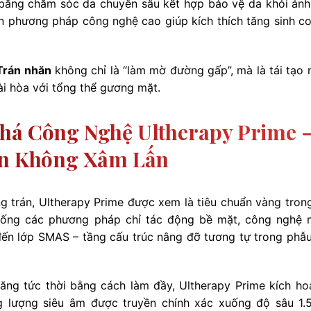
 bằng chăm sóc da chuyên sâu kết hợp bảo vệ da khỏi ánh
ần phương pháp công nghệ cao giúp kích thích tăng sinh co
Trán nhăn
không chỉ là “làm mờ đường gấp”, mà là tái tạo 
ài hòa với tổng thể gương mặt.
Phá Công Nghệ Ultherapy Prime 
gen Không Xâm Lấn
g trán, Ultherapy Prime được xem là tiêu chuẩn vàng tron
iống các phương pháp chỉ tác động bề mặt, công nghệ 
đến lớp SMAS – tầng cấu trúc nâng đỡ tương tự trong phẫu
ăng tức thời bằng cách làm đầy, Ultherapy Prime kích ho
ăng lượng siêu âm được truyền chính xác xuống độ sâu 1