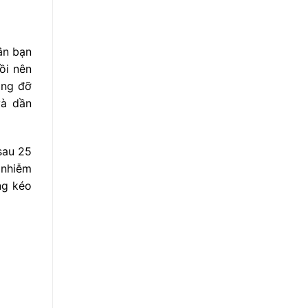
ần bạn
ồi nên
âng đỡ
à dần
sau 25
 nhiễm
ng kéo