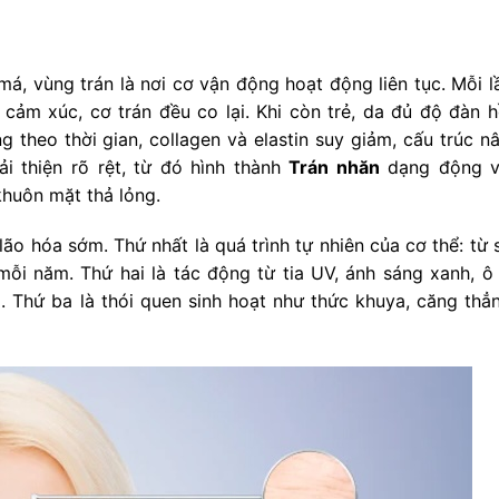
á, vùng trán là nơi cơ vận động hoạt động liên tục. Mỗi l
 cảm xúc, cơ trán đều co lại. Khi còn trẻ, da đủ độ đàn h
 theo thời gian, collagen và elastin suy giảm, cấu trúc n
i thiện rõ rệt, từ đó hình thành
Trán nhăn
dạng động v
khuôn mặt thả lỏng.
ão hóa sớm. Thứ nhất là quá trình tự nhiên của cơ thể: từ 
 mỗi năm. Thứ hai là tác động từ tia UV, ánh sáng xanh, ô
. Thứ ba là thói quen sinh hoạt như thức khuya, căng thẳ