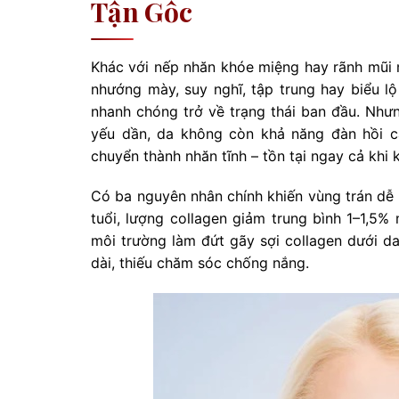
Tận Gốc
Khác với nếp nhăn khóe miệng hay rãnh mũi m
nhướng mày, suy nghĩ, tập trung hay biểu lộ
nhanh chóng trở về trạng thái ban đầu. Nhưng
yếu dần, da không còn khả năng đàn hồi cả
chuyển thành nhăn tĩnh – tồn tại ngay cả khi 
Có ba nguyên nhân chính khiến vùng trán dễ l
tuổi, lượng collagen giảm trung bình 1–1,5%
môi trường làm đứt gãy sợi collagen dưới da
dài, thiếu chăm sóc chống nắng.