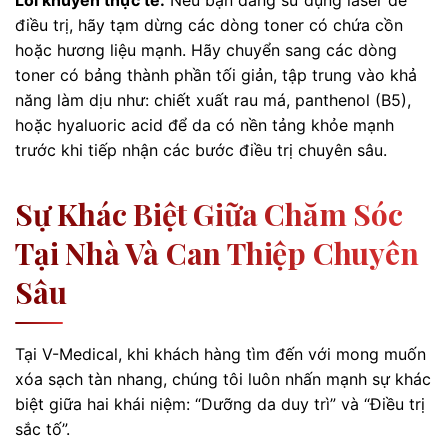
Lời khuyên thực tế:
Nếu bạn đang sử dụng laser để
điều trị, hãy tạm dừng các dòng toner có chứa cồn
hoặc hương liệu mạnh. Hãy chuyển sang các dòng
toner có bảng thành phần tối giản, tập trung vào khả
năng làm dịu như: chiết xuất rau má, panthenol (B5),
hoặc hyaluoric acid để da có nền tảng khỏe mạnh
trước khi tiếp nhận các bước điều trị chuyên sâu.
Sự Khác Biệt Giữa Chăm Sóc
Tại Nhà Và Can Thiệp Chuyên
Sâu
Tại V-Medical, khi khách hàng tìm đến với mong muốn
xóa sạch tàn nhang, chúng tôi luôn nhấn mạnh sự khác
biệt giữa hai khái niệm: “Dưỡng da duy trì” và “Điều trị
sắc tố”.