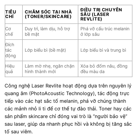
ĐIỀU TRỊ CHUYÊN
TIÊU
CHĂM SÓC TẠI NHÀ
SÂU (LASER
CHÍ
(TONER/SKINCARE)
REVLITE)
Cơ
Duy trì, làm dịu, hỗ trợ
Phá vỡ cấu trúc melanin
chế
bề mặt
ở lớp sâu
Đích
tác
Lớp biểu bì (bề mặt)
Lớp biểu bì và trung bì
động
Hiệu
Làm mờ nhẹ, ngăn chặn
Xóa bỏ đốm nâu, đồng
quả
hình thành mới
đều màu da
Công nghệ Laser Revlite hoạt động dựa trên nguyên lý
quang âm (PhotoAcoustic Technology), tác động trực
tiếp vào các hạt sắc tố melanin, phá vỡ chúng thành
các mảnh nhỏ li ti để cơ thể tự đào thải. Toner hay các
sản phẩm skincare chỉ đóng vai trò là “người bảo vệ”
sau laser, giúp da nhanh phục hồi và không bị tăng sắc
tố sau viêm.