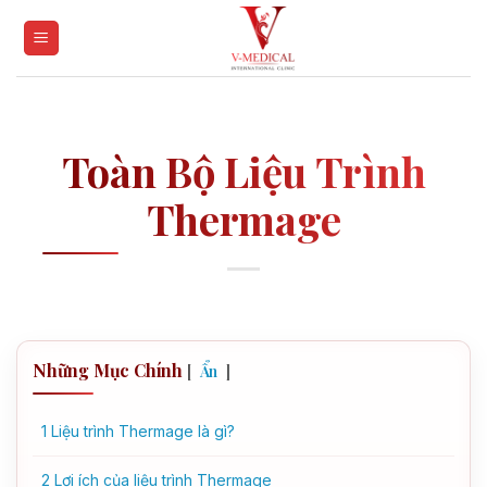
Skip
to
content
Toàn Bộ Liệu Trình
Thermage
Những Mục Chính
[
]
Ẩn
1
Liệu trình Thermage là gì?
2
Lợi ích của liệu trình Thermage