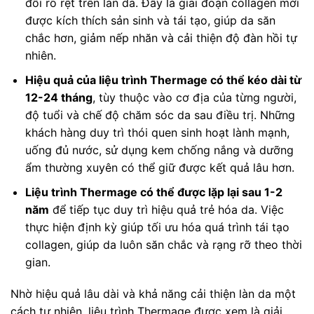
đổi rõ rệt trên làn da. Đây là giai đoạn collagen mới
được kích thích sản sinh và tái tạo, giúp da săn
chắc hơn, giảm nếp nhăn và cải thiện độ đàn hồi tự
nhiên.
Hiệu quả của liệu trình Thermage có thể kéo dài từ
12-24 tháng
, tùy thuộc vào cơ địa của từng người,
độ tuổi và chế độ chăm sóc da sau điều trị. Những
khách hàng duy trì thói quen sinh hoạt lành mạnh,
uống đủ nước, sử dụng kem chống nắng và dưỡng
ẩm thường xuyên có thể giữ được kết quả lâu hơn.
Liệu trình Thermage có thể được lặp lại sau 1-2
năm
để tiếp tục duy trì hiệu quả trẻ hóa da. Việc
thực hiện định kỳ giúp tối ưu hóa quá trình tái tạo
collagen, giúp da luôn săn chắc và rạng rỡ theo thời
gian.
Nhờ hiệu quả lâu dài và khả năng cải thiện làn da một
cách tự nhiên, liệu trình Thermage được xem là giải