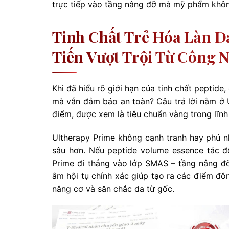
trực tiếp vào tầng nâng đỡ mà mỹ phẩm khôn
Tinh Chất Trẻ Hóa Làn D
Tiến Vượt Trội Từ Công 
Khi đã hiểu rõ giới hạn của tinh chất peptide,
mà vẫn đảm bảo an toàn? Câu trả lời nằm ở U
điểm, được xem là tiêu chuẩn vàng trong lĩn
Ultherapy Prime không cạnh tranh hay phủ nh
sâu hơn. Nếu peptide volume essence tác độ
Prime đi thẳng vào lớp SMAS – tầng nâng đỡ
âm hội tụ chính xác giúp tạo ra các điểm đôn
nâng cơ và săn chắc da từ gốc.