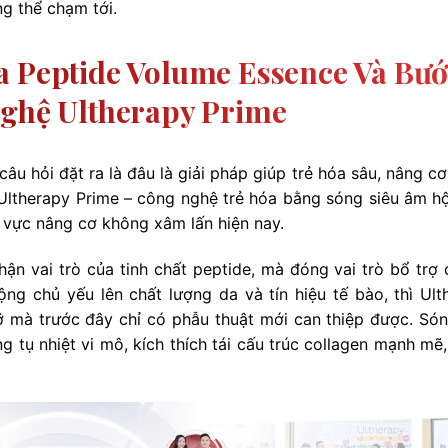
g thể chạm tới.
a Peptide Volume Essence Và Bư
Nghệ Ultherapy Prime
 câu hỏi đặt ra là đâu là giải pháp giúp trẻ hóa sâu, nâng cơ
ltherapy Prime – công nghệ trẻ hóa bằng sóng siêu âm hội
h vực nâng cơ không xâm lấn hiện nay.
ận vai trò của tinh chất peptide, mà đóng vai trò bổ trợ 
ng chủ yếu lên chất lượng da và tín hiệu tế bào, thì Ult
 mà trước đây chỉ có phẫu thuật mới can thiệp được. Són
g tụ nhiệt vi mô, kích thích tái cấu trúc collagen mạnh mẽ,