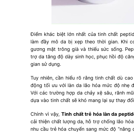
Điểm khác biệt lớn nhất của tinh chất pept
làm đầy mô da bị xẹp theo thời gian. Khi c
gương mặt trông già và thiếu sức sống. Pep
trợ da tăng độ dày sinh học, phục hồi độ căn
gian sử dụng.
Tuy nhiên, cần hiểu rõ rằng tinh chất dù cao
động tối ưu với làn da lão hóa mức độ nhẹ đ
Với các trường hợp da chảy xệ sâu, rãnh mũ
dựa vào tinh chất sẽ khó mang lại sự thay đổ
Chính vì vậy,
Tinh chất trẻ hóa làn da pept
cải thiện chất lượng da, hỗ trợ chống lão hóa
nhu cầu trẻ hóa chuyển sang mức độ “nâng c