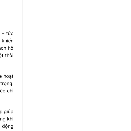
 – tức
 khiến
ách hỗ
t thời
e hoạt
trọng.
ệc chỉ
: giúp
ưng khi
c động