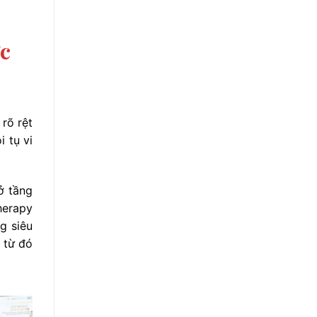
ớc
 rõ rệt
 tụ vi
ở tầng
herapy
g siêu
 từ đó