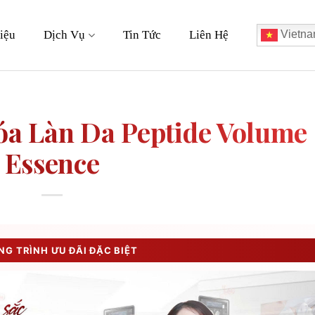
iệu
Dịch Vụ
Tin Tức
Liên Hệ
Vietna
óa Làn Da Peptide Volume
Essence
G TRÌNH ƯU ĐÃI ĐẶC BIỆT