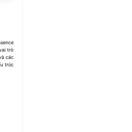
h
ssence
ai trò
 và các
u trúc