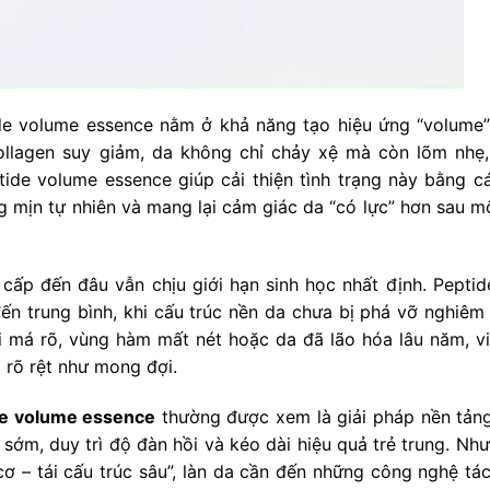
ide volume essence nằm ở khả năng tạo hiệu ứng “volume”
ollagen suy giảm, da không chỉ chảy xệ mà còn lõm nhẹ,
tide volume essence giúp cải thiện tình trạng này bằng c
g mịn tự nhiên và mang lại cảm giác da “có lực” hơn sau mộ
 cấp đến đâu vẫn chịu giới hạn sinh học nhất định. Peptid
ến trung bình, khi cấu trúc nền da chưa bị phá vỡ nghiêm 
i má rõ, vùng hàm mất nét hoặc da đã lão hóa lâu năm, vi
i rõ rệt như mong đợi.
ide volume essence
thường được xem là giải pháp nền tảng
 sớm, duy trì độ đàn hồi và kéo dài hiệu quả trẻ trung. Nh
ơ – tái cấu trúc sâu”, làn da cần đến những công nghệ tá