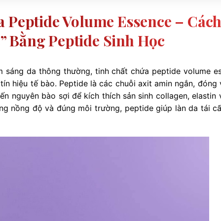
a Peptide Volume Essence – Các
” Bằng Peptide Sinh Học
 sáng da thông thường, tinh chất chứa peptide volume e
ín hiệu tế bào. Peptide là các chuỗi axit amin ngắn, đóng v
đến nguyên bào sợi để kích thích sản sinh collagen, elastin
g nồng độ và đúng môi trường, peptide giúp làn da tái cấ