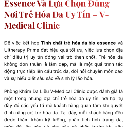
Essence Và Lựa Chọn Đúng
Nơi Trẻ Hóa Da Uy Tín – V-
Medical Clinic
Để việc kết hợp
Tinh chất trẻ hóa da bio essence
và
Ultherapy Prime đạt hiệu quả tối ưu, việc lựa chọn địa
chỉ điều trị uy tín đóng vai trò then chốt. Trẻ hóa da
không đơn thuần là làm đẹp, mà là một quá trình tác
động trực tiếp lên cấu trúc da, đòi hỏi chuyên môn cao
và sự hiểu biết sâu sắc về sinh lý lão hóa.
Phòng Khám Da Liễu V-Medical Clinic được đánh giá là
một trong những địa chỉ trẻ hóa da uy tín, nơi hội tụ
đầy đủ các yếu tố mà khách hàng quan tâm khi quyết
định nâng cơ, trẻ hóa da. Tại đây, mỗi khách hàng đều
được thăm khám kỹ lưỡng, phân tích tình trạng da,
mức độ lão hóa và nhu cầu cá nhân trước khi xây