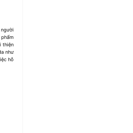
 người
ỹ phẩm
 thiện
da như
iệc hỗ