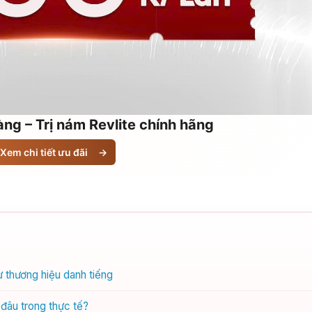
ng – Trị nám Revlite chính hãng
Xem chi tiết ưu đãi
→
ừ thương hiệu danh tiếng
 đâu trong thực tế?