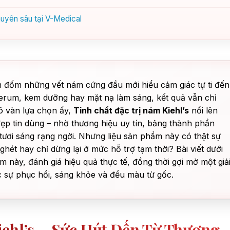
huyên sâu tại V-Medical
ốm đốm những vết nám cứng đầu mới hiểu cảm giác tự ti đến
serum, kem dưỡng hay mặt nạ làm sáng, kết quả vẫn chỉ
 vô vàn lựa chọn ấy,
Tinh chất đặc trị nám Kiehl’s
nổi lên
đẹp tin dùng – nhờ thương hiệu uy tín, bảng thành phần
a tươi sáng rạng ngời. Nhưng liệu sản phẩm này có thật sự
t hay chỉ dừng lại ở mức hỗ trợ tạm thời? Bài viết dưới
 này, đánh giá hiệu quả thực tế, đồng thời gợi mở một giả
c sự phục hồi, sáng khỏe và đều màu từ gốc.
iehl’s – Sức Hút Đến Từ Thương