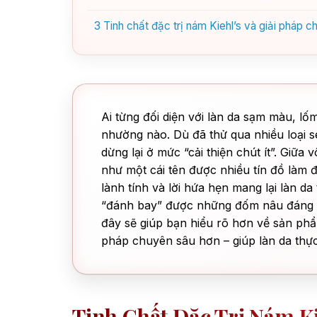
3
Tinh chất đặc trị nám Kiehl’s và giải pháp c
Ai từng đối diện với làn da sạm màu, l
nhường nào. Dù đã thử qua nhiều loại 
dừng lại ở mức “cải thiện chút ít”. Giữa
như một cái tên được nhiều tín đồ làm 
lành tính và lời hứa hẹn mang lại làn d
“đánh bay” được những đốm nâu đáng ghé
đây sẽ giúp bạn hiểu rõ hơn về sản phẩm
pháp chuyên sâu hơn – giúp làn da thự
Tinh Chất Đặc Trị Nám K