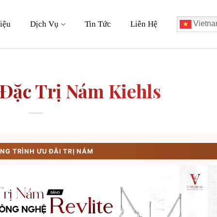
iệu
Dịch Vụ
Tin Tức
Liên Hệ
Vietna
 Đặc Trị Nám Kiehls
G TRÌNH ƯU ĐÃI TRỊ NÁM