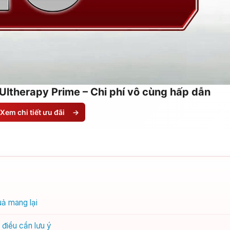
Ultherapy Prime – Chi phí vô cùng hấp dẫn
Xem chi tiết ưu đãi
→
uả mang lại
điều cần lưu ý