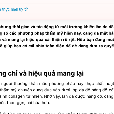
 thực hiện uy tín
hưng thời gian và tác động từ môi trường khiến làn da dầ
ng số các phương pháp thẩm mỹ hiện nay, căng da mặt bằ
ấn và mang lại hiệu quả cải thiện rõ rệt. Nếu bạn đang m
 sẽ giúp bạn có cái nhìn toàn diện để dễ dàng đưa ra quyế
g chỉ và hiệu quả mang lại
u người thường thắc mắc phương pháp này thực chất hoạ
ỉ thẩm mỹ chuyên dụng đưa vào dưới lớp da để nâng đỡ cấu
n sinh collagen tự nhiên. Nhờ vậy, làn da được nâng cơ, căn
ên thon gọn, hài hòa hơn.