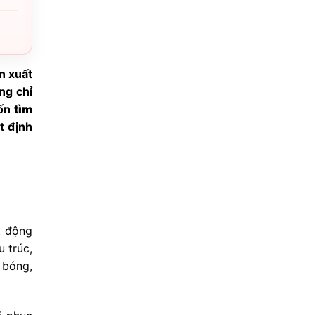
n xuất
ng chỉ
uốn
tìm
t định
t động
 trúc,
g bóng,