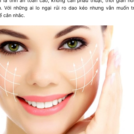
là tính an toàn cao, không cần phẫu thuật, thời gian hồ
n. Với những ai lo ngại rủi ro dao kéo nhưng vẫn muốn t
ể cân nhắc.