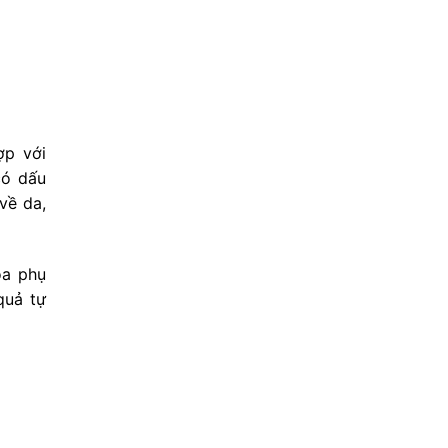
ợp với
có dấu
về da,
óa phụ
quả tự