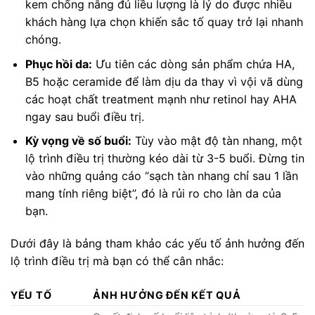
kem chống nắng đủ liều lượng là lý do được nhiều
khách hàng lựa chọn khiến sắc tố quay trở lại nhanh
chóng.
Phục hồi da:
Ưu tiên các dòng sản phẩm chứa HA,
B5 hoặc ceramide để làm dịu da thay vì vội vã dùng
các hoạt chất treatment mạnh như retinol hay AHA
ngay sau buổi điều trị.
Kỳ vọng về số buổi:
Tùy vào mật độ tàn nhang, một
lộ trình điều trị thường kéo dài từ 3-5 buổi. Đừng tin
vào những quảng cáo “sạch tàn nhang chỉ sau 1 lần
mang tính riêng biệt”, đó là rủi ro cho làn da của
bạn.
Dưới đây là bảng tham khảo các yếu tố ảnh hưởng đến
lộ trình điều trị mà bạn có thể cân nhắc:
YẾU TỐ
ẢNH HƯỞNG ĐẾN KẾT QUẢ