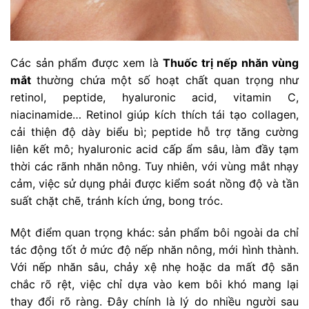
Các sản phẩm được xem là
Thuốc trị nếp nhăn vùng
mắt
thường chứa một số hoạt chất quan trọng như
retinol, peptide, hyaluronic acid, vitamin C,
niacinamide… Retinol giúp kích thích tái tạo collagen,
cải thiện độ dày biểu bì; peptide hỗ trợ tăng cường
liên kết mô; hyaluronic acid cấp ẩm sâu, làm đầy tạm
thời các rãnh nhăn nông. Tuy nhiên, với vùng mắt nhạy
cảm, việc sử dụng phải được kiểm soát nồng độ và tần
suất chặt chẽ, tránh kích ứng, bong tróc.
Một điểm quan trọng khác: sản phẩm bôi ngoài da chỉ
tác động tốt ở mức độ nếp nhăn nông, mới hình thành.
Với nếp nhăn sâu, chảy xệ nhẹ hoặc da mất độ săn
chắc rõ rệt, việc chỉ dựa vào kem bôi khó mang lại
thay đổi rõ ràng. Đây chính là lý do nhiều người sau