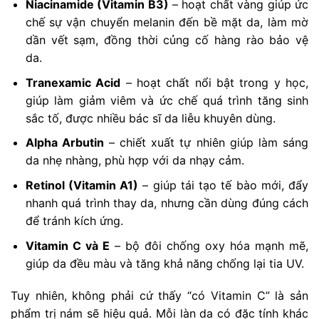
Niacinamide (Vitamin B3)
– hoạt chất vàng giúp ức
chế sự vận chuyển melanin đến bề mặt da, làm mờ
dần vết sạm, đồng thời củng cố hàng rào bảo vệ
da.
Tranexamic Acid
– hoạt chất nổi bật trong y học,
giúp làm giảm viêm và ức chế quá trình tăng sinh
sắc tố, được nhiều bác sĩ da liễu khuyên dùng.
Alpha Arbutin
– chiết xuất tự nhiên giúp làm sáng
da nhẹ nhàng, phù hợp với da nhạy cảm.
Retinol (Vitamin A1)
– giúp tái tạo tế bào mới, đẩy
nhanh quá trình thay da, nhưng cần dùng đúng cách
để tránh kích ứng.
Vitamin C và E
– bộ đôi chống oxy hóa mạnh mẽ,
giúp da đều màu và tăng khả năng chống lại tia UV.
Tuy nhiên, không phải cứ thấy “có Vitamin C” là sản
phẩm trị nám sẽ hiệu quả. Mỗi làn da có đặc tính khác