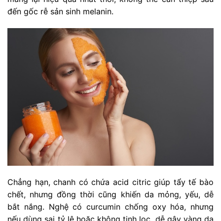
đến gốc rễ sản sinh melanin.
Chẳng hạn, chanh có chứa acid citric giúp tẩy tế bào
chết, nhưng đồng thời cũng khiến da mỏng, yếu, dễ
bắt nắng. Nghệ có curcumin chống oxy hóa, nhưng
nếu dùng sai tỷ lệ hoặc không tinh lọc, dễ gây vàng da