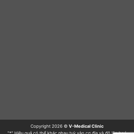
Copyright 2026 ©
V-Medical Clinic
"*" Hiệu quả có thể khác nhau tuỳ vào cơ địa và độ lão hoá