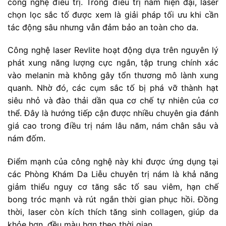
công nghệ điều trị. Trong điều trị nám hiện đại, laser
chọn lọc sắc tố được xem là giải pháp tối ưu khi cần
tác động sâu nhưng vẫn đảm bảo an toàn cho da.
Công nghệ laser Revlite hoạt động dựa trên nguyên lý
phát xung năng lượng cực ngắn, tập trung chính xác
vào melanin mà không gây tổn thương mô lành xung
quanh. Nhờ đó, các cụm sắc tố bị phá vỡ thành hạt
siêu nhỏ và đào thải dần qua cơ chế tự nhiên của cơ
thể. Đây là hướng tiếp cận được nhiều chuyên gia đánh
giá cao trong điều trị nám lâu năm, nám chân sâu và
nám đốm.
Điểm mạnh của công nghệ này khi được ứng dụng tại
các Phòng Khám Da Liễu chuyên trị nám là khả năng
giảm thiểu nguy cơ tăng sắc tố sau viêm, hạn chế
bong tróc mạnh và rút ngắn thời gian phục hồi. Đồng
thời, laser còn kích thích tăng sinh collagen, giúp da
khỏe hơn, đều màu hơn theo thời gian.