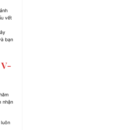
 ảnh
ấu vết
Đây
và bạn
 V-
chăm
m nhận
 luôn