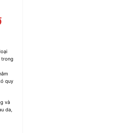
Ở
loại
 trong
thâm
có quy
ng và
àu da,