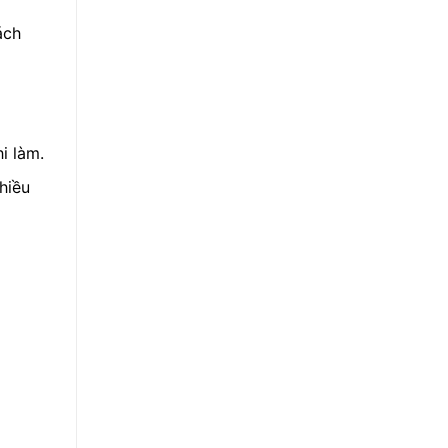
ách
i làm.
hiều