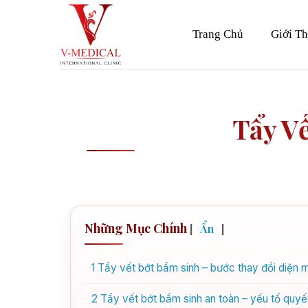
Skip
to
Trang Chủ
Giới Th
content
Tẩy V
Những Mục Chính
[
Ẩn
]
1
Tẩy vết bớt bẩm sinh – bước thay đổi diện mạ
2
Tẩy vết bớt bẩm sinh an toàn – yếu tố quyế