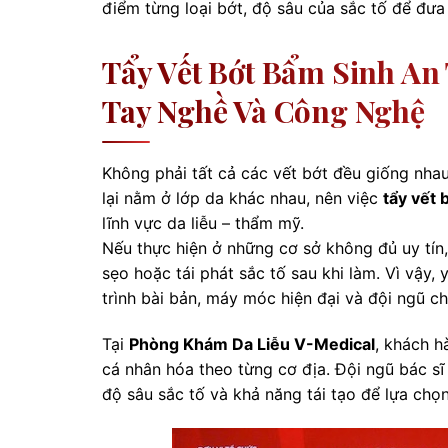
điểm từng loại bớt, độ sâu của sắc tố để đưa
Tẩy Vết Bớt Bẩm Sinh An
Tay Nghề Và Công Nghệ
Không phải tất cả các vết bớt đều giống nhau
lại nằm ở lớp da khác nhau, nên việc
tẩy vết 
lĩnh vực da liễu – thẩm mỹ.
Nếu thực hiện ở những cơ sở không đủ uy tín
sẹo hoặc tái phát sắc tố sau khi làm. Vì vậy
trình bài bản, máy móc hiện đại và đội ngũ 
Tại
Phòng Khám Da Liễu V-Medical
, khách h
cá nhân hóa theo từng cơ địa. Đội ngũ bác sĩ
độ sâu sắc tố và khả năng tái tạo để lựa ch