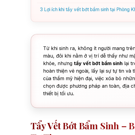
3
Lợi ích khi tẩy vết bớt bẩm sinh tại Phòng
Từ khi sinh ra, không ít người mang tr
màu, đôi khi nằm ở vị trí dễ thấy như 
khỏe, nhưng
tẩy vết bớt bẩm sinh
lại 
hoàn thiện vẻ ngoài, lấy lại sự tự tin và
của thẩm mỹ hiện đại, việc xóa bỏ những
chọn được phương pháp an toàn, địa chỉ
thiết bị tối ưu.
Tẩy Vết Bớt Bẩm Sinh – 