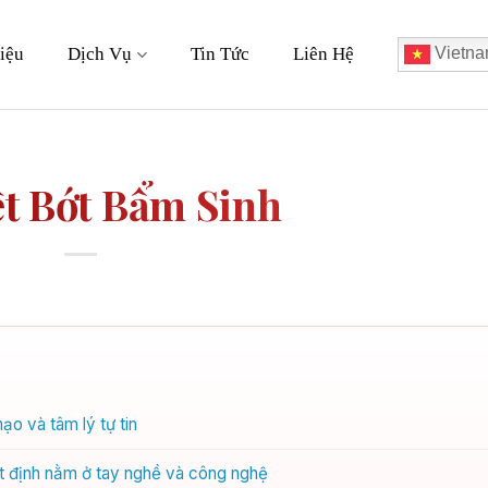
iệu
Dịch Vụ
Tin Tức
Liên Hệ
Vietna
ết Bớt Bẩm Sinh
o và tâm lý tự tin
t định nằm ở tay nghề và công nghệ