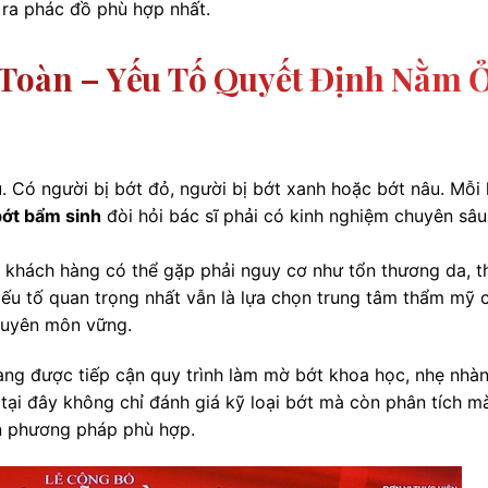
 ra phác đồ phù hợp nhất.
 Toàn – Yếu Tố Quyết Định Nằm 
. Có người bị bớt đỏ, người bị bớt xanh hoặc bớt nâu. Mỗi 
bớt bẩm sinh
đòi hỏi bác sĩ phải có kinh nghiệm chuyên sâu
, khách hàng có thể gặp phải nguy cơ như tổn thương da, 
, yếu tố quan trọng nhất vẫn là lựa chọn trung tâm thẩm mỹ 
chuyên môn vững.
àng được tiếp cận quy trình làm mờ bớt khoa học, nhẹ nhà
 tại đây không chỉ đánh giá kỹ loại bớt mà còn phân tích m
ọn phương pháp phù hợp.