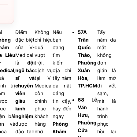
i
Điểm
Không
Nếu
57A
Tẩy
hòng
đặc biệt
chỉ hiệu
bạn
Trần
nám da
hám
của V-
quả
đang
Quốc
mặt
a Liễu
Medical
vượt
tìm
Thảo,
không
-
là
đội
trội,
kiếm
Phường
đơn
edical
,
ngũ bác
dịch vụ
địa chỉ
Xuân
giản là
uá
sĩ và
tại V-
tẩy nám
Hòa,
làm mờ
ình trị
chuyên
Medical
da mặt
TP.HCM
đi vết
ám
viên
còn
đáng
sạm,
68 Lê
ược
giàu
chinh
tin cậy,
mà là
Văn
hực
kinh
phục
hãy đến
hành
Hưu,
iện bài
nghiệm
,
khách
ngay
trình
Phường
ản và
được
hàng
Phòng
phục
Cửa
hoa
đào tạo
nhờ
Khám
hồi lại