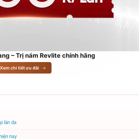
ng – Trị nám Revlite chính hãng
Xem chi tiết ưu đãi
→
i làn da
hiện nay