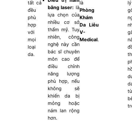
Điều trị nám
tất cả
là
l
bằng laser:
là
đều
Phòng
g
lựa chọn của
phù
Khám
n
nhiều cơ sở
hợp
Da Liễu
n
thẩm mỹ. Tuy
với
V-
g
nhiên, công
mọi
Medical
.
n
nghệ này cần
loại
đ
bác sĩ chuyên
da.
th
môn cao để
p
điều chỉnh
hồ
năng lượng
d
phù hợp, nếu
d
không sẽ
t
khiến da bị
b
mỏng hoặc
tr
nám lan rộng
hơn.