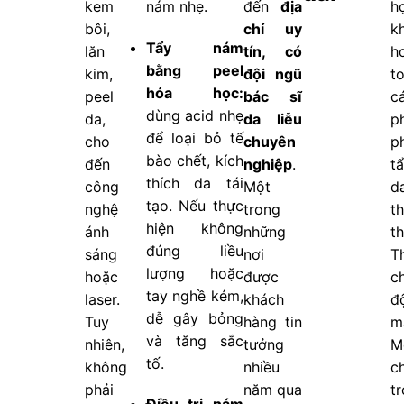
kem
nám nhẹ.
đến
địa
h
bôi,
chỉ uy
k
Tẩy nám
lăn
tín, có
h
bằng peel
kim,
đội ngũ
t
hóa học:
peel
bác sĩ
c
dùng acid nhẹ
da,
da liễu
p
để loại bỏ tế
cho
chuyên
p
bào chết, kích
đến
nghiệp
.
t
thích da tái
công
Một
d
tạo. Nếu thực
nghệ
trong
t
hiện không
ánh
những
t
đúng liều
sáng
nơi
T
lượng hoặc
hoặc
được
c
tay nghề kém,
laser.
khách
đ
dễ gây bỏng
Tuy
hàng tin
m
và tăng sắc
nhiên,
tưởng
M
tố.
không
nhiều
c
phải
năm qua
t