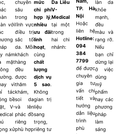
Nam,
ọc,
chuyên
mức
Da Liễu
làn da
TP. Hà
hác
sâu
chi phí
V-
khỏe
Nội
oàn
trong
hợp lý
,
Medical
mạnh,
Hoặc
oàn với
lĩnh vực
nhiều
tại một
đều
liên hệ
ác
điều trị
ưu đãi
trong
màu và
Hotline:
hương
sắc tố
linh
hai chi
rạng rỡ.
094
háp
da. Mỗi
hoạt
,
nhánh:
Nếu
384
ẩy nám
khách
cùng
bạn chỉ
7799
a mặt
hàng
chất
dừng lại
để được
hông
đều
lượng
ở việc
chuyên
hường.
được
dịch vụ
dùng
gia tư
hay vì
thăm
5 sao
.
mỹ
vấn chi
hỉ tác
khám,
Không
phẩm
tiết và
ộng bề
soi da
gian trị
hay các
hướng
ặt, V-
và lên
liệu
phương
dẫn liệu
edical
phác đồ
sang
pháp
trình
hú
riêng
trọng,
làm
phù
rọng xử
phù hợp
riêng tư
sáng