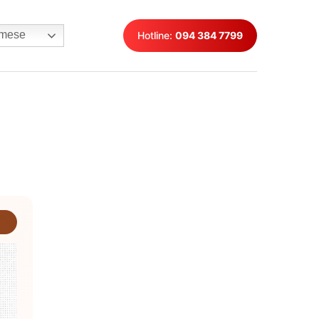
mese
Hotline:
094 384 7799