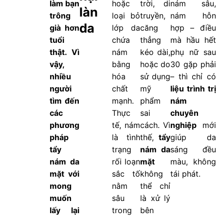
làm bạn
hoặc
trời, di
nám sâu,
làn
trông
loại bỏ
truyền,
nám hỗn
da
già hơn
lớp da
căng
hợp – điều
tuổi
chứa
thẳng
mà hầu hết
thật. Vì
nám
kéo dài,
phụ nữ sau
vậy,
bằng
hoặc do
30 gặp phải
nhiều
hóa
sử dụng
– thì chỉ có
người
chất
mỹ
liệu trình trị
tìm đến
mạnh.
phẩm
nám
các
Thực
sai
chuyên
phương
tế, nám
cách. Vì
nghiệp
mới
pháp
là tình
thế,
tẩy
giúp da
tẩy
trạng
nám da
sáng đều
nám da
rối loạn
mặt
màu, không
mặt với
sắc tố
không
tái phát.
mong
nằm
thể chỉ
muốn
sâu
là xử lý
lấy lại
trong
bên