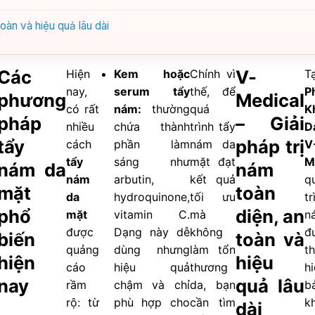
oàn và hiệu quả lâu dài
Các
V-
Hiện
Kem hoặc
Chính vì
Tạ
nay,
serum tẩy
thế, để
P
phương
Medical
có rất
nám:
thường
quá
K
pháp
– Giải
nhiều
chứa thành
trình tẩy
D
tẩy
pháp trị
cách
phần làm
nám da
V
tẩy
sáng như
mặt đạt
M
nám da
nám
nám
arbutin,
kết quả
q
mặt
toàn
da
hydroquinone,
tối ưu
tr
phổ
diện, an
mặt
vitamin C.
mà
n
được
Dạng này dễ
không
đ
biến
toàn và
quảng
dùng nhưng
làm tổn
t
hiện
hiệu
cáo
hiệu quả
thương
h
nay
quả lâu
rầm
chậm và chỉ
da, bạn
b
rộ: từ
phù hợp cho
cần tìm
k
dài