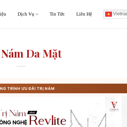
iệu
Dịch Vụ
Tin Tức
Liên Hệ
Vietna
 Nám Da Mặt
G TRÌNH ƯU ĐÃI TRỊ NÁM