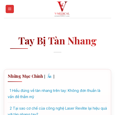
Skip
to
content
Tay Bị Tàn Nhang
Những Mục Chính
[
]
Ẩn
1
Hiểu đúng về tàn nhang trên tay: Không đơn thuần là
vấn đề thẩm mỹ
2
Tại sao cơ chế của công nghệ Laser Revlite lại hiệu quả
với tàn nhang tay?