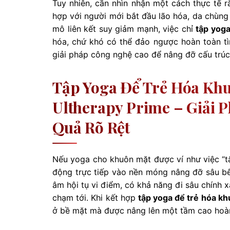
Tuy nhiên, cần nhìn nhận một cách thực tế 
hợp với người mới bắt đầu lão hóa, da chùng 
mô liên kết suy giảm mạnh, việc chỉ
tập yoga
hóa, chứ khó có thể đảo ngược hoàn toàn tì
giải pháp công nghệ cao để nâng đỡ cấu trúc
Tập Yoga Để Trẻ Hóa Kh
Ultherapy Prime – Giải 
Quả Rõ Rệt
Nếu yoga cho khuôn mặt được ví như việc “tập
động trực tiếp vào nền móng nâng đỡ sâu bê
âm hội tụ vi điểm, có khả năng đi sâu chín
chạm tới. Khi kết hợp
tập yoga để trẻ hóa k
ở bề mặt mà được nâng lên một tầm cao hoà