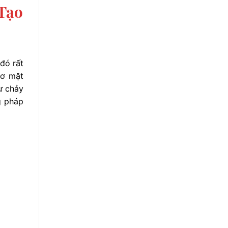
Tạo
đó rất
cơ mặt
ư chảy
g pháp