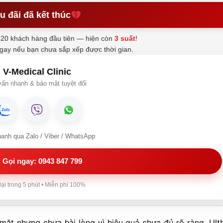
u đãi đã kết thúc
20 khách hàng đầu tiên — hiện còn
3 suất
!
ngay nếu bạn chưa sắp xếp được thời gian.
V-Medical Clinic
ấn nhanh & bảo mật tuyệt đối
hanh qua Zalo / Viber / WhatsApp
Gọi ngay: 0943 847 799
lại trong 5 phút • Miễn phí 100%
mặt nhưng chưa hài lòng vì hiệu quả chưa đủ rõ ràng, Ult