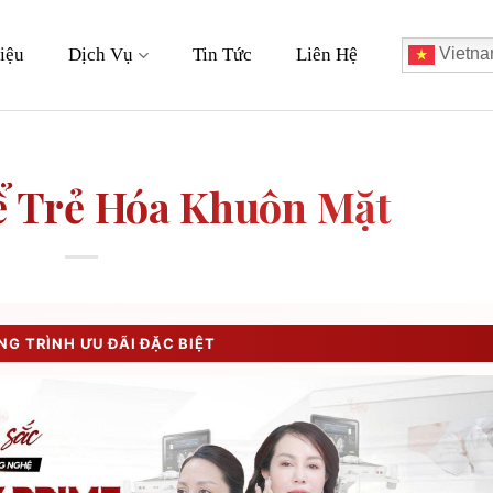
iệu
Dịch Vụ
Tin Tức
Liên Hệ
Vietna
ể Trẻ Hóa Khuôn Mặt
G TRÌNH ƯU ĐÃI ĐẶC BIỆT