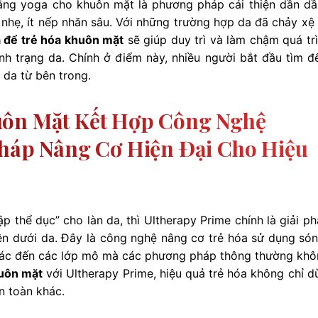
rằng yoga cho khuôn mặt là phương pháp cải thiện dần dầ
nhẹ, ít nếp nhăn sâu. Với những trường hợp da đã chảy xệ r
 để trẻ hóa khuôn mặt
sẽ giúp duy trì và làm chậm quá trì
nh trạng da. Chính ở điểm này, nhiều người bắt đầu tìm đ
 da từ bên trong.
uôn Mặt Kết Hợp Công Nghệ
Pháp Nâng Cơ Hiện Đại Cho Hiệu
 thể dục” cho làn da, thì Ultherapy Prime chính là giải ph
n dưới da. Đây là công nghệ nâng cơ trẻ hóa sử dụng són
h xác đến các lớp mô mà các phương pháp thông thường khô
huôn mặt
với Ultherapy Prime, hiệu quả trẻ hóa không chỉ dừ
n toàn khác.