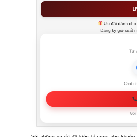
Ư
Ưu đãi dành cho 
Đăng ký giữ suất 
Tư v
Chat n
Gọi 
Với những người đã kiên trì yoga cho khuôn 