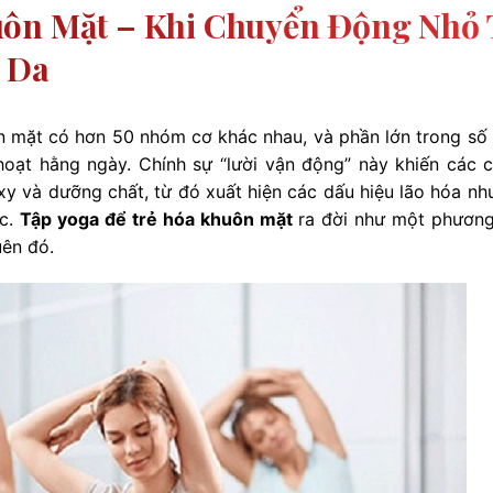
uôn Mặt – Khi Chuyển Động Nhỏ 
 Da
ôn mặt có hơn 50 nhóm cơ khác nhau, và phần lớn trong số 
hoạt hằng ngày. Chính sự “lười vận động” này khiến các 
y và dưỡng chất, từ đó xuất hiện các dấu hiệu lão hóa nh
ắc.
Tập yoga để trẻ hóa khuôn mặt
ra đời như một phươn
ên đó.