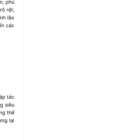
n, phù
õ rệt,
nh lão
ến các
áp tác
g siêu
ng thể
ng lại