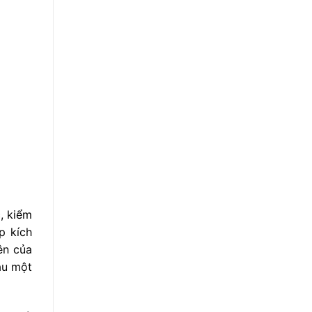
, kiểm
p kích
ên của
au một