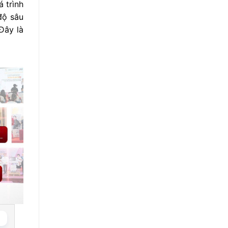
 trình
độ sâu
Đây là