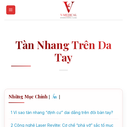
Skip
to
content
Tàn Nhang Trên Da
Tay
Những Mục Chính
[
]
Ẩn
1
Vì sao tàn nhang “định cư” dai dẳng trên đôi bàn tay?
2
Công nghệ Laser Revlite: Cơ chế “phá vỡ” sắc tố mục