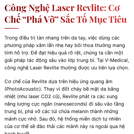
Công Nghệ Laser Revlite: Cơ
Chế “phá Vỡ” Sắc Tố Mục Tiêu
Trong điều trị tàn nhang trên da tay, việc dùng các
phương pháp xâm lấn nhẹ hay bôi thoa thường mang
tính hỗ trợ. Để đạt hiệu quả rõ rệt, chúng ta cần một
giải pháp tác động sâu vào lớp trung bì. Tại V-Medical,
công nghệ Laser Revlite thường được ưu tiên lựa chọn.
Cơ chế của Revlite dựa trên hiệu ứng quang âm
(PhotoAcoustic). Thay vì đốt cháy bề mặt da bằng
nhiệt (như laser CO2 cũ), Revlite phát ra các xung
năng lượng cực ngắn (nanoseconds) đi sâu vào tầng
trung bì, phá vỡ các túi chứa melanin thành những
mảnh cực nhỏ. Sau đó, hệ thống miễn dịch tự nhiên
của cơ thể sẽ đào thải các mảnh này ra ngoài qua hệ
bạch huyết.