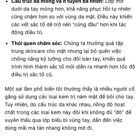
Cấu trúc da mỏng và ít tuyến bã nhờn:
Lớp mỡ
dưới da tay mỏng hơn, khả năng phục hồi tự nhiên
cũng chậm hơn so với vùng da mặt. Điều này khiến
các vết sắc tố dễ trở nên “cứng đầu” hơn khi tác
động điều trị.
Thói quen chăm sóc:
Chúng ta thường quá tập
trung skincare cho mặt nhưng lại bỏ quên việc
chống nắng kỹ lưỡng cho đôi bàn tay, khiến quá
trình hình thành sắc tố mới diễn ra nhanh hơn tốc độ
điều trị sắc tố cũ.
Một sai lầm phổ biến tôi thường thấy là nhiều người cố
gắng sử dụng các loại kem trị nám mặt để bôi cho tay.
Tuy nhiên, do cấu trúc da khác nhau, nồng độ hoạt
chất trong các loại kem này đôi khi không đủ “đô” để
xuyên thấu qua lớp biểu bì vùng tay, dẫn đến việc
dùng mãi mà tàn nhang không mờ đi.