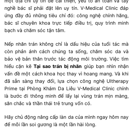
một địa chỉ uy tín để cải thiện, yếu tố an toàn và tay
nghề bác sĩ phải đặt lên uy tín. V-Medical Clinic đáp
ứng đầy đủ những tiêu chí đó: công nghệ chính hãng,
bác sĩ chuyên khoa trực tiếp điều trị, quy trình minh
bạch và chăm sóc tận tâm.
Nếp nhăn trán không chỉ là dấu hiệu của tuổi tác mà
còn phản ánh cách chúng ta sống, chăm sóc da và
bảo vệ bản thân trước tác động môi trường. Việc tìm
hiểu cặn kẽ
Tại sao trán bị nhăn
giúp bạn nhìn nhận
vấn đề một cách khoa học thay vì hoang mang. Và khi
đã sẵn sàng thay đổi, lựa chọn công nghệ Ultherapy
Prime tại Phòng Khám Da Liễu V-Medical Clinic chính
là bước đi thông minh để lấy lại vùng trán mịn màng,
săn chắc và thần thái trẻ trung vốn có.
Hãy chủ động nâng cấp làn da của mình ngay hôm nay
để mỗi lần soi gương là một lần hài lòng.