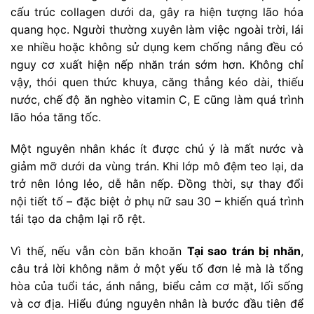
cấu trúc collagen dưới da, gây ra hiện tượng lão hóa
quang học. Người thường xuyên làm việc ngoài trời, lái
xe nhiều hoặc không sử dụng kem chống nắng đều có
nguy cơ xuất hiện nếp nhăn trán sớm hơn. Không chỉ
vậy, thói quen thức khuya, căng thẳng kéo dài, thiếu
nước, chế độ ăn nghèo vitamin C, E cũng làm quá trình
lão hóa tăng tốc.
Một nguyên nhân khác ít được chú ý là mất nước và
giảm mỡ dưới da vùng trán. Khi lớp mô đệm teo lại, da
trở nên lỏng lẻo, dễ hằn nếp. Đồng thời, sự thay đổi
nội tiết tố – đặc biệt ở phụ nữ sau 30 – khiến quá trình
tái tạo da chậm lại rõ rệt.
Vì thế, nếu vẫn còn băn khoăn
Tại sao trán bị nhăn
,
câu trả lời không nằm ở một yếu tố đơn lẻ mà là tổng
hòa của tuổi tác, ánh nắng, biểu cảm cơ mặt, lối sống
và cơ địa. Hiểu đúng nguyên nhân là bước đầu tiên để