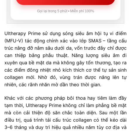
Gọi lại trong 5 phút • Miễn phí 100%
Ultherapy Prime sử dụng sóng siêu âm hội tụ vi điểm
(MFU-V) tác động chính xác vào lớp SMAS – tầng cấu
trúc nâng đỡ nằm sâu dưới da, vốn trước đây chỉ được
can thiệp bằng phẫu thuật. Năng lượng siêu âm đi
xuyên qua bề mặt da mà không gây tổn thương, tạo ra
các điểm đông nhiệt nhỏ kích thích cơ thể tự sản sinh
collagen mới. Nhờ đó, vùng trán được nâng lên tự
nhiên, các rãnh nhăn mờ dần theo thời gian.
Khác với các phương pháp bôi thoa hay tiêm làm đầy
tạm thời, Ultherapy Prime không chỉ làm phẳng bề mặt
mà còn cải thiện độ săn chắc toàn diện. Sau một lần
điều trị, quá trình tái cấu trúc collagen có thể kéo dài
3–6 tháng và duy trì hiệu quả nhiều năm tùy cơ địa và