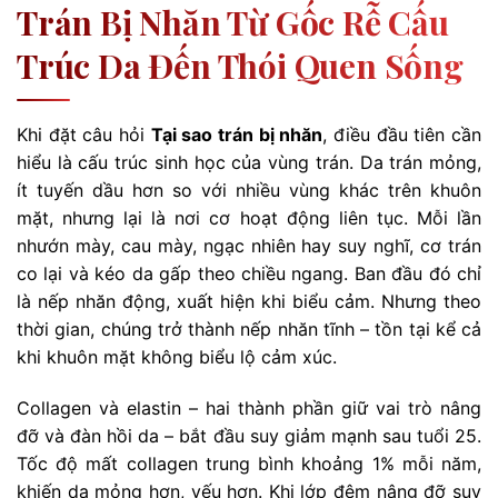
Trán Bị Nhăn Từ Gốc Rễ Cấu
Trúc Da Đến Thói Quen Sống
Khi đặt câu hỏi
Tại sao trán bị nhăn
, điều đầu tiên cần
hiểu là cấu trúc sinh học của vùng trán. Da trán mỏng,
ít tuyến dầu hơn so với nhiều vùng khác trên khuôn
mặt, nhưng lại là nơi cơ hoạt động liên tục. Mỗi lần
nhướn mày, cau mày, ngạc nhiên hay suy nghĩ, cơ trán
co lại và kéo da gấp theo chiều ngang. Ban đầu đó chỉ
là nếp nhăn động, xuất hiện khi biểu cảm. Nhưng theo
thời gian, chúng trở thành nếp nhăn tĩnh – tồn tại kể cả
khi khuôn mặt không biểu lộ cảm xúc.
Collagen và elastin – hai thành phần giữ vai trò nâng
đỡ và đàn hồi da – bắt đầu suy giảm mạnh sau tuổi 25.
Tốc độ mất collagen trung bình khoảng 1% mỗi năm,
khiến da mỏng hơn, yếu hơn. Khi lớp đệm nâng đỡ suy