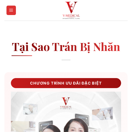
Skip
to
content
Tại Sao Trán Bị Nhăn
CHƯƠNG TRÌNH ƯU ĐÃI ĐẶC BIỆT