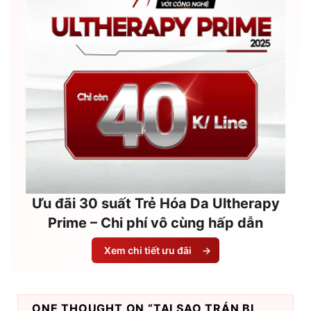
Ưu đãi 30 suất Trẻ Hóa Da Ultherapy
Prime – Chi phí vô cùng hấp dẫn
Xem chi tiết ưu đãi
→
ONE THOUGHT ON “
TẠI SAO TRÁN BỊ