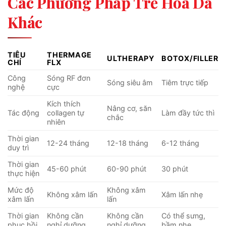
Các Phương Pháp Trẻ Hóa Da
Khác
TIÊU
THERMAGE
ULTHERAPY
BOTOX/FILLER
CHÍ
FLX
Công
Sóng RF đơn
Sóng siêu âm
Tiêm trực tiếp
nghệ
cực
Kích thích
Nâng cơ, săn
Tác động
collagen tự
Làm đầy tức thì
chắc
nhiên
Thời gian
12-24 tháng
12-18 tháng
6-12 tháng
duy trì
Thời gian
45-60 phút
60-90 phút
30 phút
thực hiện
Mức độ
Không xâm
Không xâm lấn
Xâm lấn nhẹ
xâm lấn
lấn
Thời gian
Không cần
Không cần
Có thể sưng,
phục hồi
nghỉ dưỡng
nghỉ dưỡng
bầm nhẹ