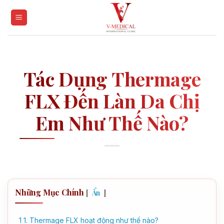
Skip
to
content
Tác Dụng Thermage
FLX Đến Làn Da Chị
Em Như Thế Nào?
Những Mục Chính
[
]
Ẩn
1
1. Thermage FLX hoạt động như thế nào?