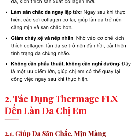
da, kích thích sản xuất collagen mới.
Làm săn chắc da ngay lập tức
: Ngay sau khi thực
hiện, các sợi collagen co lại, giúp làn da trở nên
căng mịn và săn chắc hơn.
Giảm chảy xệ và nếp nhăn
: Nhờ vào cơ chế kích
thích collagen, làn da sẽ trở nên đàn hồi, cải thiện
tình trạng da chùng nhão.
Không cần phẫu thuật, không cần nghỉ dưỡng
: Đây
là một ưu điểm lớn, giúp chị em có thể quay lại
công việc ngay sau khi thực hiện.
2. Tác Dụng Thermage FLX
Đến Làn Da Chị Em
2.1. Giúp Da Săn Chắc, Mịn Màng