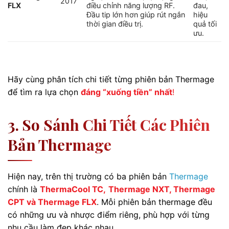
2017
FLX
điều chỉnh năng lượng RF.
đau,
Đầu tip lớn hơn giúp rút ngắn
hiệu
thời gian điều trị.
quả tối
ưu.
Hãy cùng phân tích chi tiết từng phiên bản Thermage
để tìm ra lựa chọn
đáng “xuống tiền” nhất
!
3. So Sánh Chi Tiết Các Phiên
Bản Thermage
Hiện nay, trên thị trường có ba phiên bản
Thermage
chính là
ThermaCool TC,
Thermage NXT, Thermage
CPT và Thermage FLX
. Mỗi phiên bản thermage đều
có những ưu và nhược điểm riêng, phù hợp với từng
nhu cầu làm đẹp khác nhau.