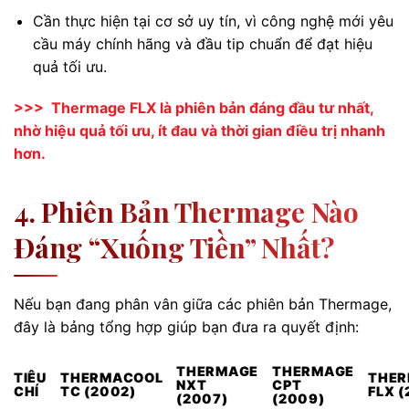
Cần thực hiện tại cơ sở uy tín, vì công nghệ mới yêu
cầu máy chính hãng và đầu tip chuẩn để đạt hiệu
quả tối ưu.
>>> Thermage FLX là phiên bản đáng đầu tư nhất,
nhờ hiệu quả tối ưu, ít đau và thời gian điều trị nhanh
hơn.
4. Phiên Bản Thermage Nào
Đáng “xuống Tiền” Nhất?
Nếu bạn đang phân vân giữa các phiên bản Thermage,
đây là bảng tổng hợp giúp bạn đưa ra quyết định:
THERMAGE
THERMAGE
TIÊU
THERMACOOL
THE
NXT
CPT
CHÍ
TC (2002)
FLX (
(2007)
(2009)