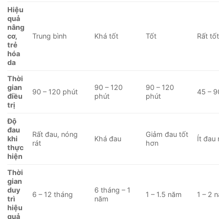
Hiệu
quả
nâng
cơ,
Trung bình
Khá tốt
Tốt
Rất tố
trẻ
hóa
da
Thời
gian
90 – 120
90 – 120
90 – 120 phút
45 – 9
điều
phút
phút
trị
Độ
đau
Rất đau, nóng
Giảm đau tốt
khi
Khá đau
Ít đau
rát
hơn
thực
hiện
Thời
gian
duy
6 tháng – 1
6 – 12 tháng
1 – 1.5 năm
1 – 2 
trì
năm
hiệu
quả