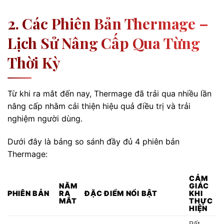
2. Các Phiên Bản Thermage –
Lịch Sử Nâng Cấp Qua Từng
Thời Kỳ
Từ khi ra mắt đến nay, Thermage đã trải qua nhiều lần
nâng cấp nhằm cải thiện hiệu quả điều trị và trải
nghiệm người dùng.
Dưới đây là bảng so sánh đầy đủ 4 phiên bản
Thermage:
CẢM
NĂM
GIÁC
PHIÊN BẢN
RA
ĐẶC ĐIỂM NỔI BẬT
KHI
MẮT
THỰC
HIỆN
Rất