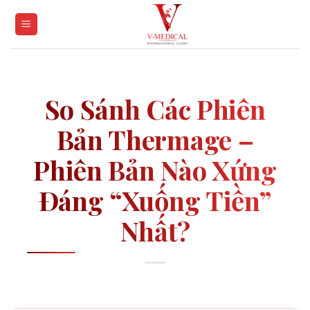
Skip
to
content
So Sánh Các Phiên
Bản Thermage –
Phiên Bản Nào Xứng
Đáng “xuống Tiền”
Nhất?