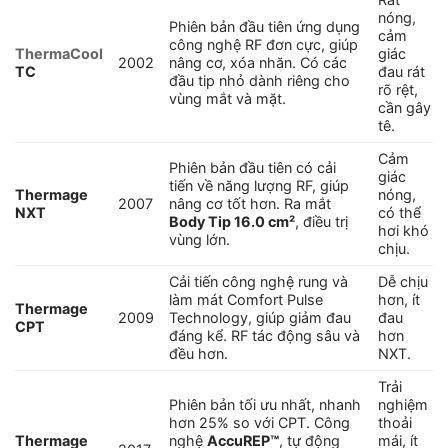
nóng,
Phiên bản đầu tiên ứng dụng
cảm
công nghệ RF đơn cực, giúp
ThermaCool
giác
2002
nâng cơ, xóa nhăn. Có các
TC
đau rát
đầu tip nhỏ dành riêng cho
rõ rệt,
vùng mắt và mặt.
cần gây
tê.
Cảm
Phiên bản đầu tiên có cải
giác
tiến về năng lượng RF, giúp
Thermage
nóng,
2007
nâng cơ tốt hơn. Ra mắt
NXT
có thể
Body Tip 16.0 cm²
, điều trị
hơi khó
vùng lớn.
chịu.
Cải tiến công nghệ rung và
Dễ chịu
làm mát Comfort Pulse
hơn, ít
Thermage
2009
Technology, giúp giảm đau
đau
CPT
đáng kể. RF tác động sâu và
hơn
đều hơn.
NXT.
Trải
Phiên bản tối ưu nhất, nhanh
nghiệm
hơn 25% so với CPT. Công
thoải
Thermage
nghệ
AccuREP™
, tự động
mái, ít