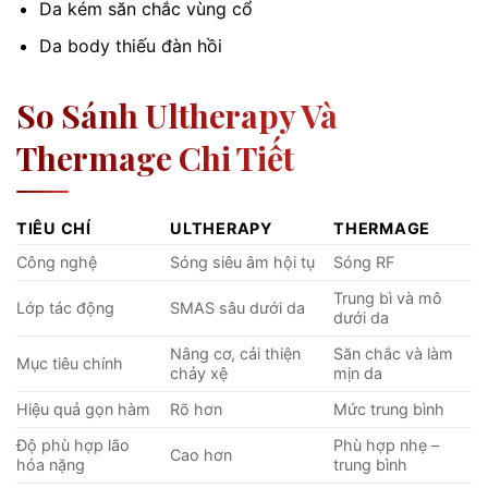
Da kém săn chắc vùng cổ
Da body thiếu đàn hồi
So Sánh Ultherapy Và
Thermage Chi Tiết
TIÊU CHÍ
ULTHERAPY
THERMAGE
Công nghệ
Sóng siêu âm hội tụ
Sóng RF
Trung bì và mô
Lớp tác động
SMAS sâu dưới da
dưới da
Nâng cơ, cải thiện
Săn chắc và làm
Mục tiêu chính
chảy xệ
mịn da
Hiệu quả gọn hàm
Rõ hơn
Mức trung bình
Độ phù hợp lão
Phù hợp nhẹ –
Cao hơn
hóa nặng
trung bình