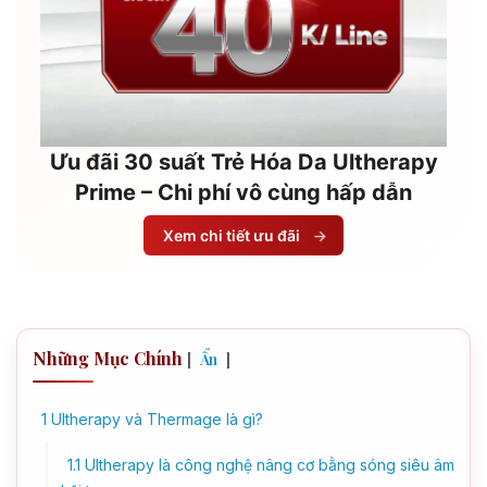
Ưu đãi 30 suất Trẻ Hóa Da Ultherapy
Prime – Chi phí vô cùng hấp dẫn
Xem chi tiết ưu đãi
→
Những Mục Chính
[
]
Ẩn
1
Ultherapy và Thermage là gì?
1.1
Ultherapy là công nghệ nâng cơ bằng sóng siêu âm