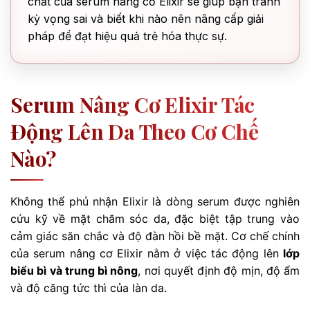
chất của serum nâng cơ Elixir sẽ giúp bạn tránh
kỳ vọng sai và biết khi nào nên nâng cấp giải
pháp để đạt hiệu quả trẻ hóa thực sự.
Serum Nâng Cơ Elixir Tác
Động Lên Da Theo Cơ Chế
Nào?
Không thể phủ nhận Elixir là dòng serum được nghiên
cứu kỹ về mặt chăm sóc da, đặc biệt tập trung vào
cảm giác săn chắc và độ đàn hồi bề mặt. Cơ chế chính
của serum nâng cơ Elixir nằm ở việc tác động lên
lớp
biểu bì và trung bì nông
, nơi quyết định độ mịn, độ ẩm
và độ căng tức thì của làn da.