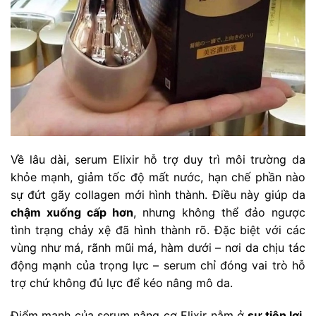
Về lâu dài, serum Elixir hỗ trợ duy trì môi trường da
khỏe mạnh, giảm tốc độ mất nước, hạn chế phần nào
sự đứt gãy collagen mới hình thành. Điều này giúp da
chậm xuống cấp hơn
, nhưng không thể đảo ngược
tình trạng chảy xệ đã hình thành rõ. Đặc biệt với các
vùng như má, rãnh mũi má, hàm dưới – nơi da chịu tác
động mạnh của trọng lực – serum chỉ đóng vai trò hỗ
trợ chứ không đủ lực để kéo nâng mô da.
Điểm mạnh của serum nâng cơ Elixir nằm ở
sự tiện lợi,