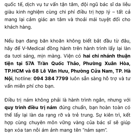
quốc tế, dịch vụ tư vấn tận tâm, đội ngũ bác sĩ da liễu
giàu kinh nghiệm cùng chi phí điều trị hợp lý – tất cả
mang lại cảm giác an tâm và thoải mái tuyệt đối cho
khách hàng.
Nếu bạn đang băn khoăn không biết bắt đầu từ đâu,
hãy để V-Medical đồng hành trên hành trình lấy lại làn
da tươi sáng, mịn màng. Viện có
hai chi nhánh thuận
tiện tại 57A Trần Quốc Thảo, Phường Xuân Hòa,
TP.HCM và 68 Lê Văn Hưu, Phường Cửa Nam, TP. Hà
Nội
, hotline:
094 384 7799
luôn sẵn sàng hỗ trợ và tư
vấn miễn phí cho bạn.
Điều trị nám không phải là hành trình ngắn, nhưng với
quy trình điều trị nám
đúng chuẩn, bạn hoàn toàn có
thể lấy lại làn da rạng rỡ và trẻ trung. Sự kiên trì, kết
hợp cùng chuyên môn vững vàng của bác sĩ sẽ giúp
bạn xóa tan nỗi ám ảnh mang tên “nám sạm”.