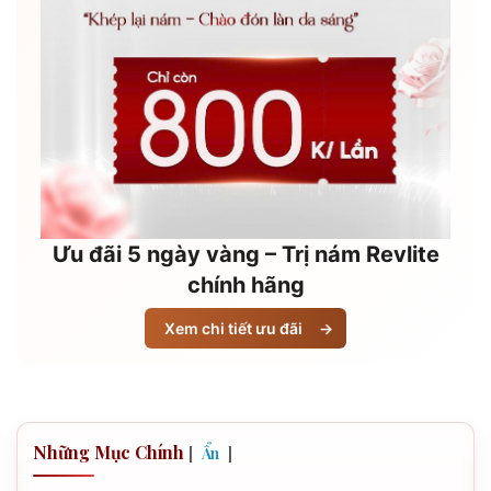
Ưu đãi 5 ngày vàng – Trị nám Revlite
chính hãng
Xem chi tiết ưu đãi
→
Những Mục Chính
[
]
Ẩn