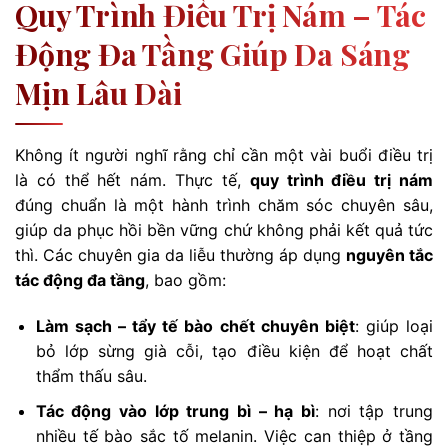
Quy Trình Điều Trị Nám – Tác
Động Đa Tầng Giúp Da Sáng
Mịn Lâu Dài
Không ít người nghĩ rằng chỉ cần một vài buổi điều trị
là có thể hết nám. Thực tế,
quy trình điều trị nám
đúng chuẩn là một hành trình chăm sóc chuyên sâu,
giúp da phục hồi bền vững chứ không phải kết quả tức
thì. Các chuyên gia da liễu thường áp dụng
nguyên tắc
tác động đa tầng
, bao gồm:
Làm sạch – tẩy tế bào chết chuyên biệt
: giúp loại
bỏ lớp sừng già cỗi, tạo điều kiện để hoạt chất
thẩm thấu sâu.
Tác động vào lớp trung bì – hạ bì
: nơi tập trung
nhiều tế bào sắc tố melanin. Việc can thiệp ở tầng