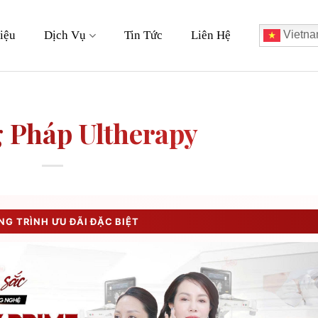
iệu
Dịch Vụ
Tin Tức
Liên Hệ
Vietna
 Pháp Ultherapy
G TRÌNH ƯU ĐÃI ĐẶC BIỆT