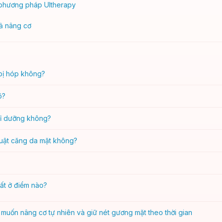
n phương pháp Ultherapy
ả nâng cơ
bị hóp không?
õ?
ỉ dưỡng không?
huật căng da mặt không?
ất ở điểm nào?
muốn nâng cơ tự nhiên và giữ nét gương mặt theo thời gian