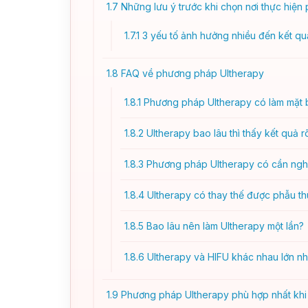
1.7
Những lưu ý trước khi chọn nơi thực hiệ
1.7.1
3 yếu tố ảnh hưởng nhiều đến kết qu
1.8
FAQ về phương pháp Ultherapy
1.8.1
Phương pháp Ultherapy có làm mặt 
1.8.2
Ultherapy bao lâu thì thấy kết quả r
1.8.3
Phương pháp Ultherapy có cần ngh
1.8.4
Ultherapy có thay thế được phẫu t
1.8.5
Bao lâu nên làm Ultherapy một lần?
1.8.6
Ultherapy và HIFU khác nhau lớn nh
1.9
Phương pháp Ultherapy phù hợp nhất khi 