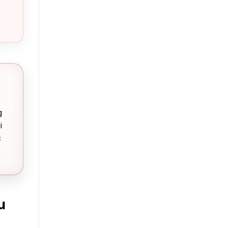
g
i
c
u