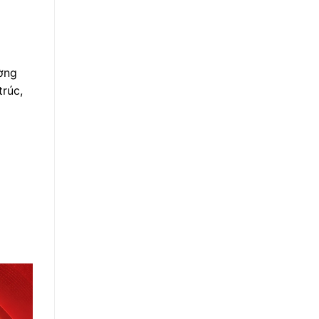
ờng
trúc,