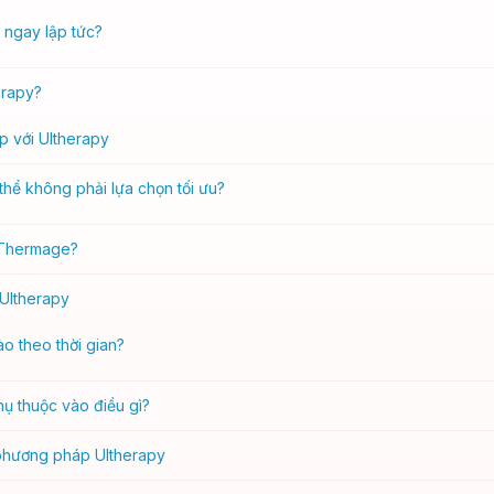
 ngay lập tức?
erapy?
p với Ultherapy
hể không phải lựa chọn tối ưu?
 Thermage?
 Ultherapy
o theo thời gian?
ụ thuộc vào điều gì?
 phương pháp Ultherapy