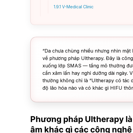
1.9.1
V-Medical Clinic
“Da chưa chùng nhiều nhưng nhìn mặt bắ
về phương pháp Ultherapy. Đây là công 
xuống lớp SMAS — tầng mô thường đượ
cần xâm lấn hay nghỉ dưỡng dài ngày. 
thường không chỉ là “Ultherapy có tác d
độ lão hóa nào và có khác gì HIFU thô
Phương pháp Ultherapy là
âm khác gì các công nghệ