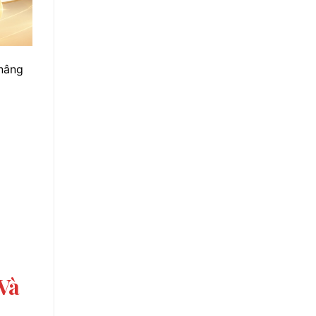
 nâng
Và