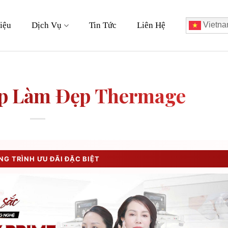
iệu
Dịch Vụ
Tin Tức
Liên Hệ
Vietna
p Làm Đẹp Thermage
G TRÌNH ƯU ĐÃI ĐẶC BIỆT