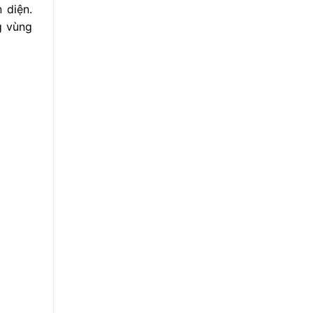
 diện.
g vùng