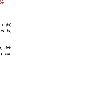
g nghệ
 và hạ
, kích
dài sau