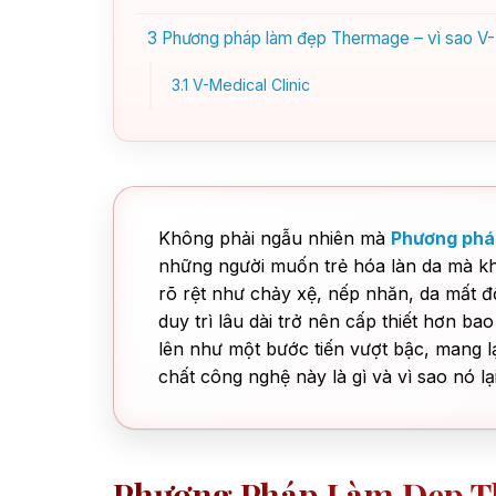
3
Phương pháp làm đẹp Thermage – vì sao V-Me
3.1
V-Medical Clinic
Không phải ngẫu nhiên mà
Phương phá
những người muốn trẻ hóa làn da mà khô
rõ rệt như chảy xệ, nếp nhăn, da mất đ
duy trì lâu dài trở nên cấp thiết hơn b
lên như một bước tiến vượt bậc, mang lạ
chất công nghệ này là gì và vì sao nó l
Phương Pháp Làm Đẹp T