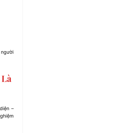
 người
 Là
diện –
nghiệm