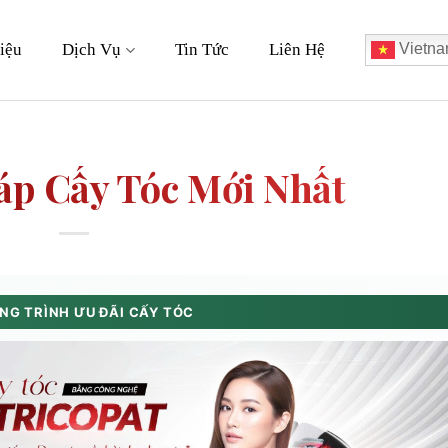
iệu
Dịch Vụ
Tin Tức
Liên Hệ
Vietna
p Cấy Tóc Mới Nhất
G TRÌNH ƯU ĐÃI CẤY TÓC