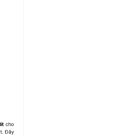
ất
cho
t. Đây