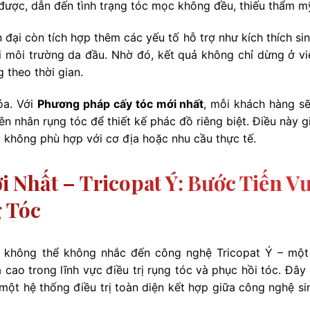
ược, dẫn đến tình trạng tóc mọc không đều, thiếu thẩm m
 đại còn tích hợp thêm các yếu tố hỗ trợ như kích thích si
i môi trường da đầu. Nhờ đó, kết quả không chỉ dừng ở vi
 theo thời gian.
óa. Với
Phương pháp cấy tóc mới nhất
, mỗi khách hàng s
ên nhân rụng tóc để thiết kế phác đồ riêng biệt. Điều này g
g không phù hợp với cơ địa hoặc nhu cầu thực tế.
 Nhất – Tricopat Ý: Bước Tiến V
g Tóc
, không thể không nhắc đến công nghệ Tricopat Ý – một
 cao trong lĩnh vực điều trị rụng tóc và phục hồi tóc. Đây
 một hệ thống điều trị toàn diện kết hợp giữa công nghệ si