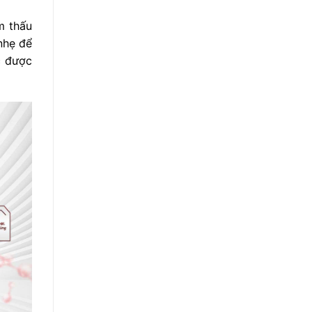
m thấu
nhẹ để
c được