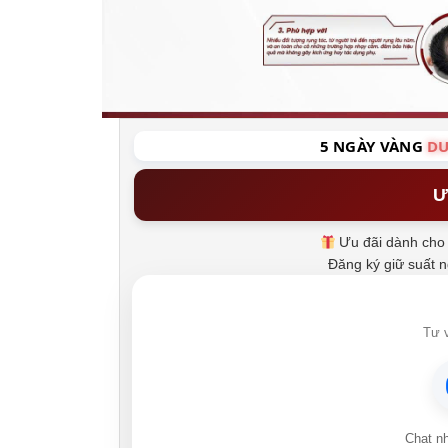
5 NGÀY VÀNG
DU
Ư
Ưu đãi dành cho 
Đăng ký giữ suất 
Tư v
Chat n