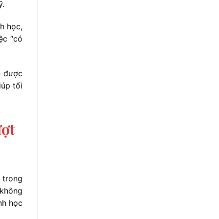
ỹ.
nh học,
ệc “có
ẽ được
iúp tối
ượt
 trong
 không
nh học