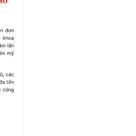
òn đơn
c khoa
âm lấn
hẩm mỹ
ũ, các
đa tổn
c cũng