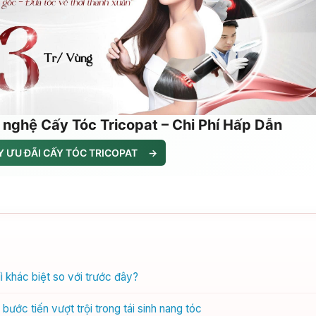
 nghệ Cấy Tóc Tricopat – Chi Phí Hấp Dẫn
 ƯU ĐÃI CẤY TÓC TRICOPAT
→
 khác biệt so với trước đây?
ước tiến vượt trội trong tái sinh nang tóc