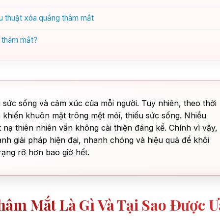
u thuật xóa quầng thâm mắt
g thâm mắt?
u sức sống và cảm xúc của mỗi người. Tuy nhiên, theo thời
 khiến khuôn mặt trông mệt mỏi, thiếu sức sống. Nhiều
nạ thiên nhiên vẫn không cải thiện đáng kể. Chính vì vậy,
ành giải pháp hiện đại, nhanh chóng và hiệu quả để khôi
rạng rỡ hơn bao giờ hết.
âm Mắt Là Gì Và Tại Sao Được Ư