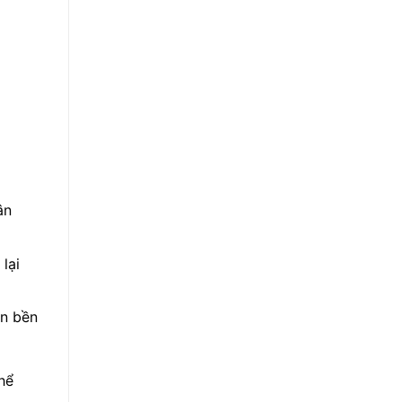
ân
lại
in bền
hể