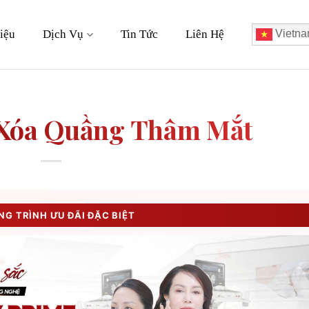
iệu
Dịch Vụ
Tin Tức
Liên Hệ
Vietna
 Xóa Quầng Thâm Mắt
G TRÌNH ƯU ĐÃI ĐẶC BIỆT