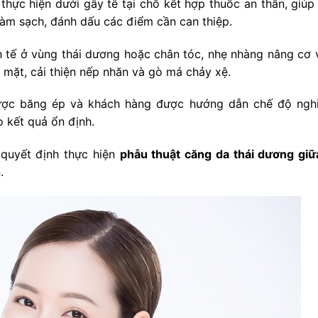
hực hiện dưới gây tê tại chỗ kết hợp thuốc an thần, giúp
àm sạch, đánh dấu các điểm cần can thiệp.
 tế ở vùng thái dương hoặc chân tóc, nhẹ nhàng nâng cơ v
 mặt, cải thiện nếp nhăn và gò má chảy xệ.
ược băng ép và khách hàng được hướng dẫn chế độ nghỉ
 kết quả ổn định.
 quyết định thực hiện
phẫu thuật căng da thái dương giữ
.