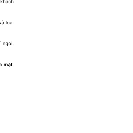
 khách
à loại
 ngơi,
a mặt
,