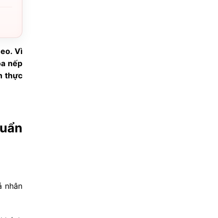
eo. Vì
óa nếp
h thực
huẩn
á nhân