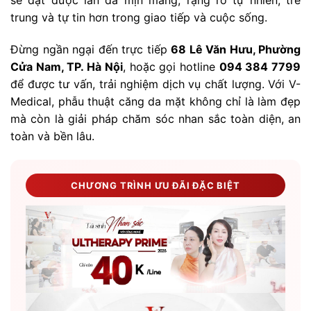
sẽ đạt được làn da mịn màng, rạng rỡ tự nhiên, trẻ
trung và tự tin hơn trong giao tiếp và cuộc sống.
Đừng ngần ngại đến trực tiếp
68 Lê Văn Hưu, Phường
Cửa Nam, TP. Hà Nội
, hoặc gọi hotline
094 384 7799
để được tư vấn, trải nghiệm dịch vụ chất lượng. Với V-
Medical, phẫu thuật căng da mặt không chỉ là làm đẹp
mà còn là giải pháp chăm sóc nhan sắc toàn diện, an
toàn và bền lâu.
CHƯƠNG TRÌNH ƯU ĐÃI ĐẶC BIỆT