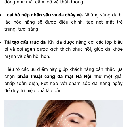
động như má, cằm, cổ và thái dương.
Loại bỏ nếp nhăn sâu và da chảy xệ
: Những vùng da bị
lão hóa nặng sẽ được điều chỉnh, tạo nét mặt trẻ
trung, tươi sáng.
Tái tạo cấu trúc da
: Khi da được nâng cơ, các lớp biểu
bì và collagen được kích thích phục hồi, giúp da khỏe
mạnh và đàn hồi hơn.
Hiểu rõ các ưu điểm này giúp khách hàng cân nhắc lựa
chọn
phẫu thuật căng da mặt Hà Nội
như một giải
pháp toàn diện, kết hợp với chăm sóc da hàng ngày
để duy trì hiệu quả lâu dài.