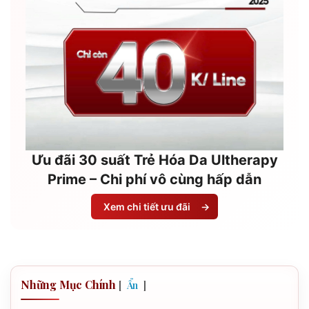
Ưu đãi 30 suất Trẻ Hóa Da Ultherapy
Prime – Chi phí vô cùng hấp dẫn
Xem chi tiết ưu đãi
→
Những Mục Chính
[
]
Ẩn