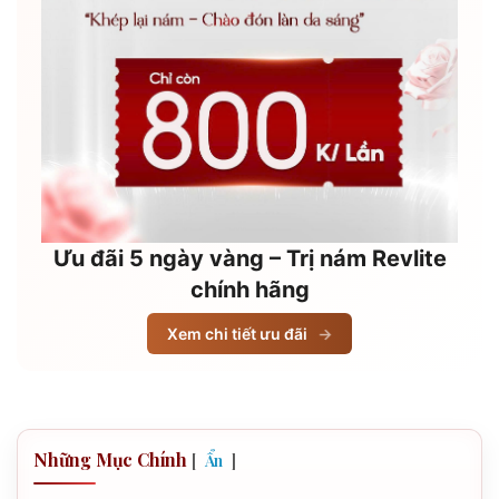
Ưu đãi 5 ngày vàng – Trị nám Revlite
chính hãng
Xem chi tiết ưu đãi
→
Những Mục Chính
[
]
Ẩn