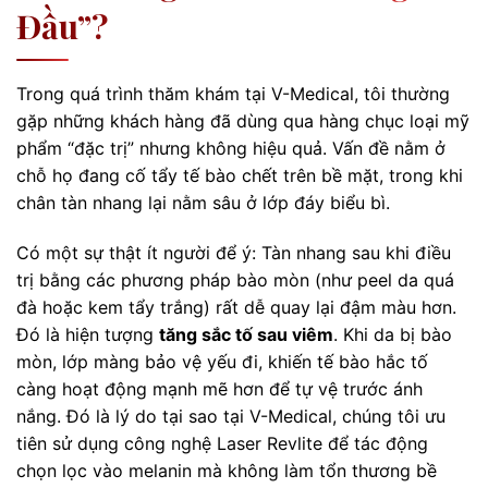
Đầu”?
Trong quá trình thăm khám tại V-Medical, tôi thường
gặp những khách hàng đã dùng qua hàng chục loại mỹ
phẩm “đặc trị” nhưng không hiệu quả. Vấn đề nằm ở
chỗ họ đang cố tẩy tế bào chết trên bề mặt, trong khi
chân tàn nhang lại nằm sâu ở lớp đáy biểu bì.
Có một sự thật ít người để ý: Tàn nhang sau khi điều
trị bằng các phương pháp bào mòn (như peel da quá
đà hoặc kem tẩy trắng) rất dễ quay lại đậm màu hơn.
Đó là hiện tượng
tăng sắc tố sau viêm
. Khi da bị bào
mòn, lớp màng bảo vệ yếu đi, khiến tế bào hắc tố
càng hoạt động mạnh mẽ hơn để tự vệ trước ánh
nắng. Đó là lý do tại sao tại V-Medical, chúng tôi ưu
tiên sử dụng công nghệ Laser Revlite để tác động
chọn lọc vào melanin mà không làm tổn thương bề