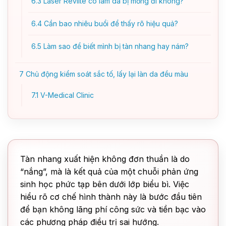
6.3
Laser Revlite có làm da bị mỏng đi không?
6.4
Cần bao nhiêu buổi để thấy rõ hiệu quả?
6.5
Làm sao để biết mình bị tàn nhang hay nám?
7
Chủ động kiểm soát sắc tố, lấy lại làn da đều màu
7.1
V-Medical Clinic
Tàn nhang xuất hiện không đơn thuần là do
“nắng”, mà là kết quả của một chuỗi phản ứng
sinh học phức tạp bên dưới lớp biểu bì. Việc
hiểu rõ cơ chế hình thành này là bước đầu tiên
để bạn không lãng phí công sức và tiền bạc vào
các phương pháp điều trị sai hướng.