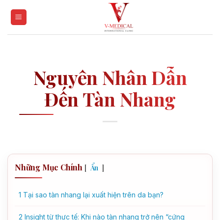
Skip
to
content
Nguyên Nhân Dẫn
Đến Tàn Nhang
Những Mục Chính
[
]
Ẩn
1
Tại sao tàn nhang lại xuất hiện trên da bạn?
2
Insight từ thực tế: Khi nào tàn nhang trở nên “cứng