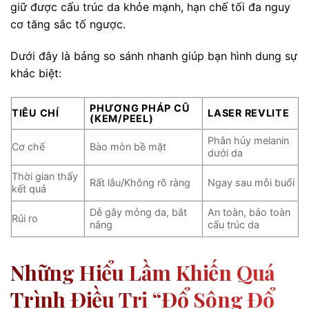
giữ được cấu trúc da khỏe mạnh, hạn chế tối đa nguy
cơ tăng sắc tố ngược.
Dưới đây là bảng so sánh nhanh giúp bạn hình dung sự
khác biệt:
PHƯƠNG PHÁP CŨ
TIÊU CHÍ
LASER REVLITE
(KEM/PEEL)
Phân hủy melanin
Cơ chế
Bào mòn bề mặt
dưới da
Thời gian thấy
Rất lâu/Không rõ ràng
Ngay sau mỗi buổi
kết quả
Dễ gây mỏng da, bắt
An toàn, bảo toàn
Rủi ro
nắng
cấu trúc da
Những Hiểu Lầm Khiến Quá
Trình Điều Trị “đổ Sông Đổ