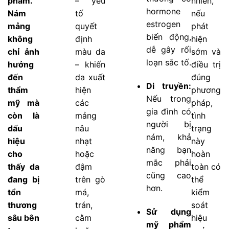
phẩm.
– yếu
nhiên,
hormone
Nám
tố
nếu
estrogen
mảng
quyết
phát
biến động,
không
định
hiện
dễ gây rối
chỉ ảnh
màu da
sớm và
loạn sắc tố.
hưởng
– khiến
điều trị
đến
da xuất
đúng
Di truyền:
thẩm
hiện
phương
Nếu trong
mỹ mà
các
pháp,
gia đình có
còn là
mảng
tình
người bị
dấu
nâu
trạng
nám, khả
hiệu
nhạt
này
năng bạn
cho
hoặc
hoàn
mắc phải
thấy da
đậm
toàn có
cũng cao
đang bị
trên gò
thể
hơn.
tổn
má,
kiểm
thương
trán,
soát
Sử dụng
sâu bên
cằm
hiệu
mỹ phẩm