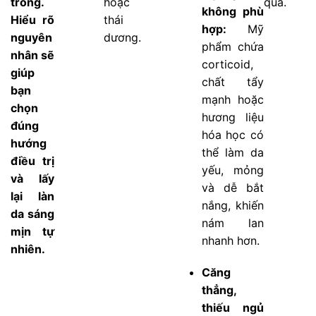
trong.
hoặc
quả.
không phù
Hiểu rõ
thái
hợp:
Mỹ
nguyên
dương.
phẩm chứa
nhân sẽ
corticoid,
giúp
chất tẩy
bạn
mạnh hoặc
chọn
hương liệu
đúng
hóa học có
hướng
thể làm da
điều trị
yếu, mỏng
và lấy
và dễ bắt
lại làn
nắng, khiến
da sáng
nám lan
mịn tự
nhanh hơn.
nhiên.
Căng
thẳng,
thiếu ngủ