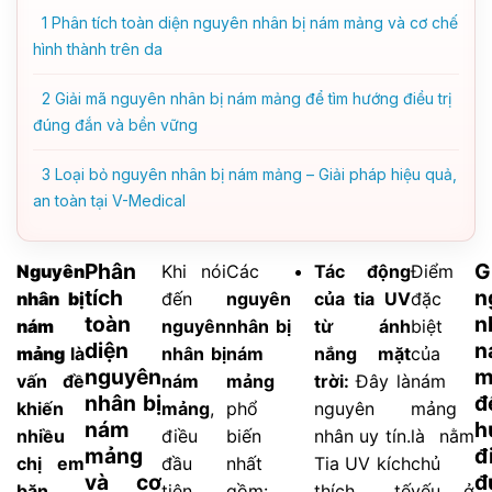
1
Phân tích toàn diện nguyên nhân bị nám mảng và cơ chế
hình thành trên da
2
Giải mã nguyên nhân bị nám mảng để tìm hướng điều trị
đúng đắn và bền vững
3
Loại bỏ nguyên nhân bị nám mảng – Giải pháp hiệu quả,
an toàn tại V-Medical
Phân
G
Nguyên
Khi nói
Các
Tác động
Điểm
tích
n
nhân bị
đến
nguyên
của tia UV
đặc
toàn
n
nám
nguyên
nhân bị
từ ánh
biệt
diện
n
mảng
là
nhân bị
nám
nắng mặt
của
nguyên
m
vấn đề
nám
mảng
trời:
Đây là
nám
nhân bị
đ
khiến
mảng
,
phổ
nguyên
mảng
nám
h
nhiều
điều
biến
nhân uy tín.
là nằm
mảng
đ
chị em
đầu
nhất
Tia UV kích
chủ
và cơ
đ
băn
tiên
gồm:
thích tế
yếu ở