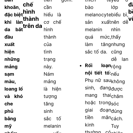
chế
đ
khoăn,
cần
bào
lớp
hình
b
đặc biệt
hiểu là
melanocyte
biểu bì,
thành
v
khi làn
cơ chế
sản xuất
nên dễ
trên da
da bắt
hình
melanin
nhìn
đầu
thành
quá mức,
thấy
xuất
của
làm tăng
nhưng
hiện
tình
sắc tố da.
cũng
những
trạng
dễ lan
Rối loạn
mảng
này.
rộng
nội tiết tố:
sạm
Nám
nếu
Phụ nữ sau
màu,
mảng
không
sinh, đang
loang lổ
là hiện
được
mang thai
và khó
tượng
chăm
hoặc trong
che
tăng
sóc
giai đoạn
phủ
sinh
đúng
tiền mãn
bằng
sắc tố
cách.
kinh
mỹ
melanin
Tuy
thường có