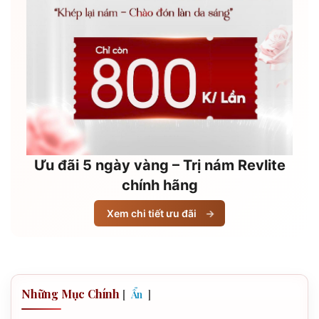
Ưu đãi 5 ngày vàng – Trị nám Revlite
chính hãng
Xem chi tiết ưu đãi
→
Những Mục Chính
[
]
Ẩn