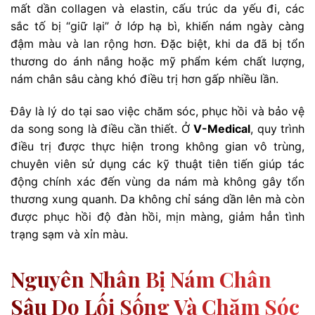
mất dần collagen và elastin, cấu trúc da yếu đi, các
sắc tố bị “giữ lại” ở lớp hạ bì, khiến nám ngày càng
đậm màu và lan rộng hơn. Đặc biệt, khi da đã bị tổn
thương do ánh nắng hoặc mỹ phẩm kém chất lượng,
nám chân sâu càng khó điều trị hơn gấp nhiều lần.
Đây là lý do tại sao việc chăm sóc, phục hồi và bảo vệ
da song song là điều cần thiết. Ở
V-Medical
, quy trình
điều trị được thực hiện trong không gian vô trùng,
chuyên viên sử dụng các kỹ thuật tiên tiến giúp tác
động chính xác đến vùng da nám mà không gây tổn
thương xung quanh. Da không chỉ sáng dần lên mà còn
được phục hồi độ đàn hồi, mịn màng, giảm hẳn tình
trạng sạm và xỉn màu.
Nguyên Nhân Bị Nám Chân
Sâu Do Lối Sống Và Chăm Sóc