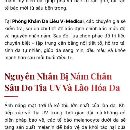
thẩm mỹ hiện đại giúp phá vỡ hắc tố tận gốc, tái tạo
tế bào mới từ sâu bên trong.
Tại
Phòng Khám Da Liễu V-Medical
, các chuyên gia sẽ
kiểm tra, soi da chi tiết để xác định chính xác mức độ
và nguyên nhân nám. Sau đó, lựa chọn phác đồ trị liệu
chuyên biệt – tập trung cân bằng nội tiết tố, hỗ trợ tái
sinh da tự nhiên, giúp da sáng mịn, đều màu và khỏe
mạnh hơn sau mỗi buổi điều trị.
Nguyên Nhân Bị Nám Chân
Sâu Do Tia UV Và Lão Hóa Da
Ánh nắng mặt trời là kẻ thù lớn nhất của làn da. Khi
tiếp xúc với tia UV trong thời gian dài mà không có
biện pháp bảo vệ, các tế bào melanocyte dưới da sẽ
tăng sản xuất melanin để bảo vệ da khỏi tác hại của