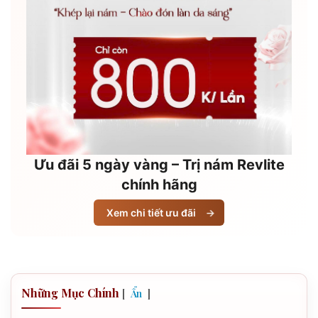
Ưu đãi 5 ngày vàng – Trị nám Revlite
chính hãng
Xem chi tiết ưu đãi
→
Những Mục Chính
[
]
Ẩn