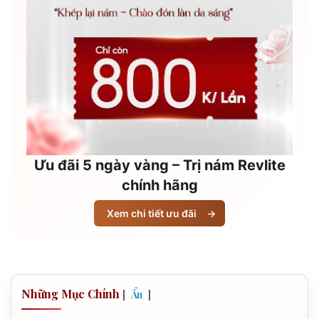
Ưu đãi 5 ngày vàng – Trị nám Revlite
chính hãng
Xem chi tiết ưu đãi
→
Những Mục Chính
[
]
Ẩn