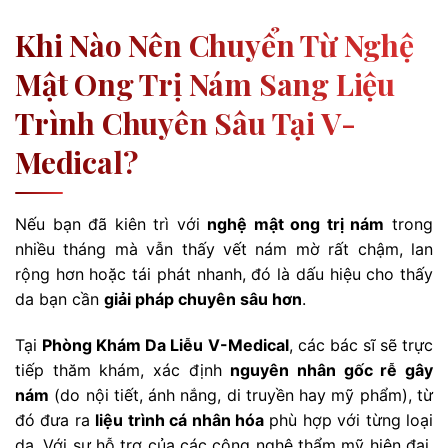
Khi Nào Nên Chuyển Từ Nghệ
Mật Ong Trị Nám Sang Liệu
Trình Chuyên Sâu Tại V-
Medical?
Nếu bạn đã kiên trì với
nghệ mật ong trị nám
trong
nhiều tháng mà vẫn thấy vết nám mờ rất chậm, lan
rộng hơn hoặc tái phát nhanh, đó là dấu hiệu cho thấy
da bạn cần
giải pháp chuyên sâu hơn
.
Tại
Phòng Khám Da Liễu V-Medical
, các bác sĩ sẽ trực
tiếp thăm khám, xác định
nguyên nhân gốc rễ gây
nám
(do nội tiết, ánh nắng, di truyền hay mỹ phẩm), từ
đó đưa ra
liệu trình cá nhân hóa
phù hợp với từng loại
da. Với sự hỗ trợ của các công nghệ thẩm mỹ hiện đại,