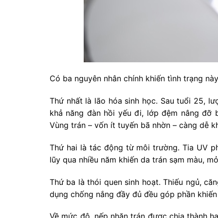
Có ba nguyên nhân chính khiến tình trạng này
Thứ nhất là lão hóa sinh học. Sau tuổi 25, l
khả năng đàn hồi yếu đi, lớp đệm nâng đỡ 
Vùng trán – vốn ít tuyến bã nhờn – càng dễ k
Thứ hai là tác động từ môi trường. Tia UV ph
lũy qua nhiều năm khiến da trán sạm màu, mỏn
Thứ ba là thói quen sinh hoạt. Thiếu ngủ, c
dụng chống nắng đầy đủ đều góp phần khiế
Về mức độ, nếp nhăn trán được chia thành ha