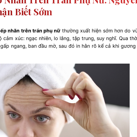
hận Biết Sớm
ếp nhăn trên trán phụ nữ
thường xuất hiện sớm hơn do v
 cảm xúc: ngạc nhiên, lo lắng, tập trung, suy nghĩ. Qua thờ
h gấp ngang, ban đầu mờ, sau đó in hằn rõ kể cả khi gương