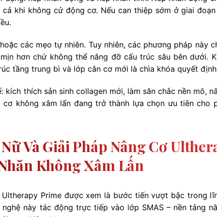
ay cả khi không cử động cơ. Nếu can thiệp sớm ở giai đoạn
iều.
hoặc các mẹo tự nhiên. Tuy nhiên, các phương pháp này c
mịn hơn chứ không thể nâng đỡ cấu trúc sâu bên dưới. K
rúc tầng trung bì và lớp cân cơ mới là chìa khóa quyết định
hế: kích thích sản sinh collagen mới, làm săn chắc nền mô, 
 cơ không xâm lấn đang trở thành lựa chọn ưu tiên cho 
Nữ Và Giải Pháp Nâng Cơ Ulther
 Nhăn Không Xâm Lấn
 Ultherapy Prime được xem là bước tiến vượt bậc trong lĩ
ng nghệ này tác động trực tiếp vào lớp SMAS – nền tảng n