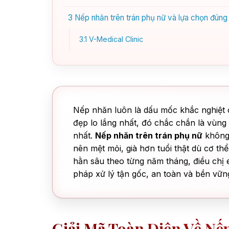
3
Nếp nhăn trên trán phụ nữ và lựa chọn đúng đ
3.1
V-Medical Clinic
Nếp nhăn luôn là dấu mốc khắc nghiệt c
đẹp lo lắng nhất, đó chắc chắn là vùng 
nhất.
Nếp nhăn trên trán phụ nữ
không 
nên mệt mỏi, già hơn tuổi thật dù cơ t
hằn sâu theo từng năm tháng, điều chị 
pháp xử lý tận gốc, an toàn và bền vữn
Giải Mã Toàn Diện Về Nế