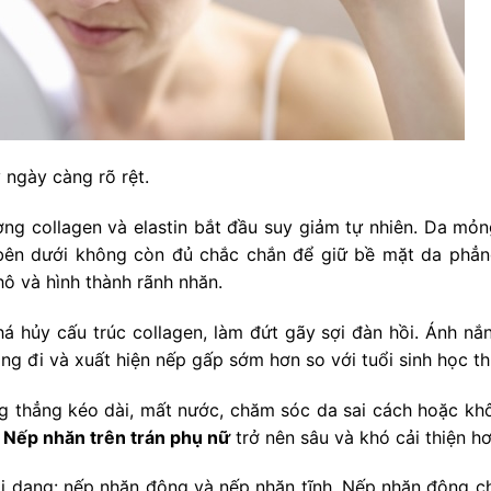
 ngày càng rõ rệt.
ượng collagen và elastin bắt đầu suy giảm tự nhiên. Da mỏn
bên dưới không còn đủ chắc chắn để giữ bề mặt da phẳn
hô và hình thành rãnh nhăn.
á hủy cấu trúc collagen, làm đứt gãy sợi đàn hồi. Ánh nắn
g đi và xuất hiện nếp gấp sớm hơn so với tuổi sinh học th
ăng thẳng kéo dài, mất nước, chăm sóc da sai cách hoặc kh
n
Nếp nhăn trên trán phụ nữ
trở nên sâu và khó cải thiện hơ
i dạng: nếp nhăn động và nếp nhăn tĩnh. Nếp nhăn động ch