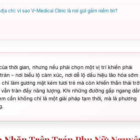
ịa chỉ: vì sao V-Medical Clinic là nơi gửi gắm niềm tin?
ủa thời gian, nhưng nếu phải chọn một vị trí khiến phái
trán – nơi biểu lộ cảm xúc, nơi dễ lộ dấu hiệu lão hóa sớm
chỉ làm gương mặt kém tươi trẻ mà còn khiến thần thái trở
hể vẫn tràn đầy năng lượng. Khi những đường gấp ngang dầ
em cần không chỉ là một giải pháp tạm thời, mà là phương
g.
p Nhăn Trên Trán Phụ Nữ: Nguyê