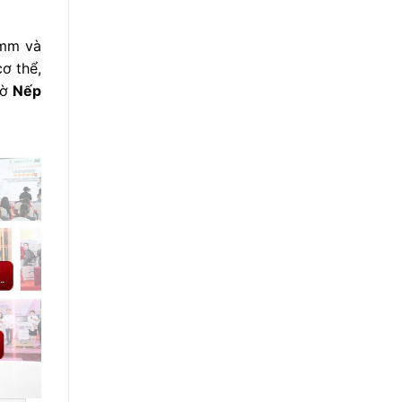
0mm và
ơ thể,
mờ
Nếp