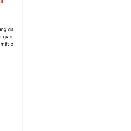
ùng da
i gian,
 mặt ở