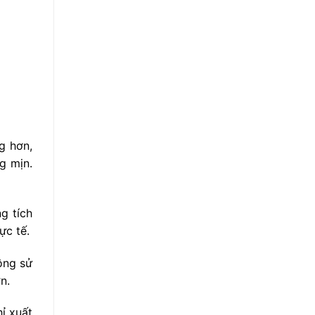
g hơn,
g mịn.
g tích
ực tế.
ông sử
n.
ỉ xuất