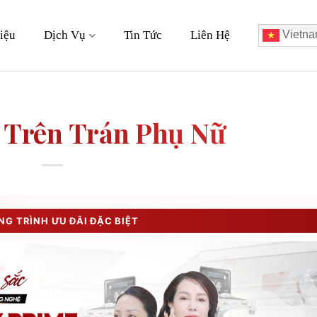
iệu
Dịch Vụ
Tin Tức
Liên Hệ
Vietna
 Trên Trán Phụ Nữ
G TRÌNH ƯU ĐÃI ĐẶC BIỆT