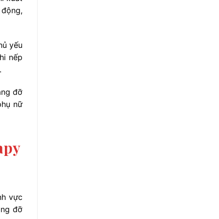
 động,
hủ yếu
hi nếp
.
nâng đỡ
phụ nữ
apy
nh vực
âng đỡ