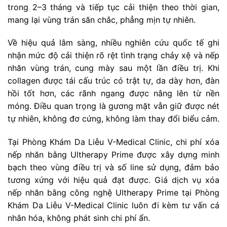
trong 2–3 tháng và tiếp tục cải thiện theo thời gian,
mang lại vùng trán săn chắc, phẳng mịn tự nhiên.
Về hiệu quả lâm sàng, nhiều nghiên cứu quốc tế ghi
nhận mức độ cải thiện rõ rệt tình trạng chảy xệ và nếp
nhăn vùng trán, cung mày sau một lần điều trị. Khi
collagen được tái cấu trúc có trật tự, da dày hơn, đàn
hồi tốt hơn, các rãnh ngang được nâng lên từ nền
móng. Điều quan trọng là gương mặt vẫn giữ được nét
tự nhiên, không đơ cứng, không làm thay đổi biểu cảm.
Tại Phòng Khám Da Liễu V-Medical Clinic, chi phí xóa
nếp nhăn bằng Ultherapy Prime được xây dựng minh
bạch theo vùng điều trị và số line sử dụng, đảm bảo
tương xứng với hiệu quả đạt được. Giá dịch vụ xóa
nếp nhăn bằng công nghệ Ultherapy Prime tại Phòng
Khám Da Liễu V-Medical Clinic luôn đi kèm tư vấn cá
nhân hóa, không phát sinh chi phí ẩn.