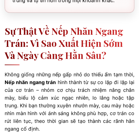
trung và tự tin hơn trong mọi khoảnh khắc.
Sự Thật Về Nếp Nhăn Ngang
Trán: Vì Sao Xuất Hiện Sớm
Và Ngày Càng Hằn Sâu?
Không giống những nếp gấp nhỏ do thiếu ẩm tạm thời,
Nếp nhăn ngang trán
hình thành từ sự co lặp đi lặp lại
của cơ trán – nhóm cơ chịu trách nhiệm nâng chân
mày, biểu lộ cảm xúc ngạc nhiên, lo lắng hoặc tập
trung. Khi bạn thường xuyên nhướn mày, cau mày hoặc
nhìn màn hình với ánh sáng không phù hợp, cơ trán co
rút liên tục, theo thời gian sẽ tạo thành các rãnh hằn
ngang cố định.