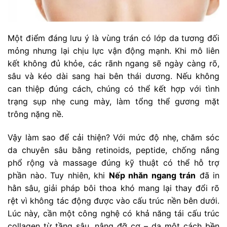
Một điểm đáng lưu ý là vùng trán có lớp da tương đối
mỏng nhưng lại chịu lực vận động mạnh. Khi mô liên
kết không đủ khỏe, các rãnh ngang sẽ ngày càng rõ,
sâu và kéo dài sang hai bên thái dương. Nếu không
can thiệp đúng cách, chúng có thể kết hợp với tình
trạng sụp nhẹ cung mày, làm tổng thể gương mặt
trông nặng nề.
Vậy làm sao để cải thiện? Với mức độ nhẹ, chăm sóc
da chuyên sâu bằng retinoids, peptide, chống nắng
phổ rộng và massage đúng kỹ thuật có thể hỗ trợ
phần nào. Tuy nhiên, khi
Nếp nhăn ngang trán
đã in
hằn sâu, giải pháp bôi thoa khó mang lại thay đổi rõ
rệt vì không tác động được vào cấu trúc nền bên dưới.
Lúc này, cần một công nghệ có khả năng tái cấu trúc
collagen từ tầng sâu, nâng đỡ cơ – da một cách bền