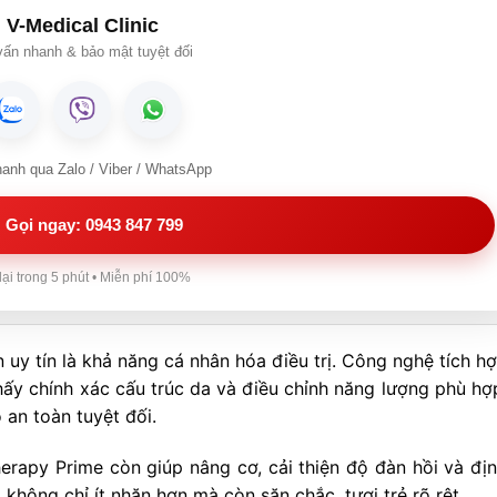
V-Medical Clinic
ấn nhanh & bảo mật tuyệt đối
hanh qua Zalo / Viber / WhatsApp
Gọi ngay: 0943 847 799
lại trong 5 phút • Miễn phí 100%
 uy tín là khả năng cá nhân hóa điều trị. Công nghệ tích h
 thấy chính xác cấu trúc da và điều chỉnh năng lượng phù hợ
an toàn tuyệt đối.
erapy Prime còn giúp nâng cơ, cải thiện độ đàn hồi và địn
a không chỉ ít nhăn hơn mà còn săn chắc, tươi trẻ rõ rệt.