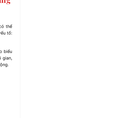
có thể
yếu tố:
o biểu
 gian,
động.