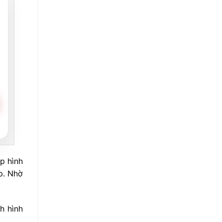
ợp hình
p. Nhờ
h hình