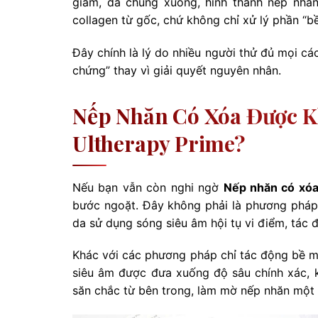
giảm, da chùng xuống, hình thành nếp nhăn.
collagen từ gốc, chứ không chỉ xử lý phần “bề
Đây chính là lý do nhiều người thử đủ mọi c
chứng” thay vì giải quyết nguyên nhân.
Nếp Nhăn Có Xóa Được 
Ultherapy Prime?
Nếu bạn vẫn còn nghi ngờ
Nếp nhăn có xó
bước ngoặt. Đây không phải là phương pháp
da sử dụng sóng siêu âm hội tụ vi điểm, tác
Khác với các phương pháp chỉ tác động bề mặ
siêu âm được đưa xuống độ sâu chính xác, k
săn chắc từ bên trong, làm mờ nếp nhăn một 