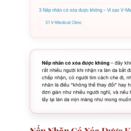
3
Nếp nhăn có xóa được không – Vì sao V-Medi
3.1
V-Medical Clinic
Nếp nhăn có xóa được không
– đây khô
rất nhiều người khi nhận ra làn da bắt 
chấp nhận, có người tìm cách che đi, nh
nhăn là điều “không thể thay đổi” hay h
đơn giản như nhiều người nghĩ, và nếu 
lấy lại làn da mịn màng như mong muốn
Nếp Nhăn Có Xóa Được K