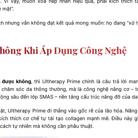
 Vì vậy, muốn xóa nếp nhăn hiệu quả, phải kích thích tá
 mặt”.
ách nhưng vẫn không đạt kết quả mong muốn: họ đang “xử lý
Không Khi Áp Dụng Công Nghệ
a được không
, thì Ultherapy Prime chính là câu trả lời ma
 chăm sóc da thông thường, mà là công nghệ nâng cơ – t
 động sâu đến lớp SMAS – nền tảng cấu trúc nâng đỡ của da
t, Ultherapy Prime đi thẳng vào gốc rễ của lão hóa. Năng
ích thích cơ chế tự tái tạo collagen mạnh mẽ. Điều này g
cách tự nhiên mà không cần phẫu thuật.