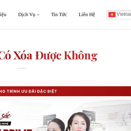
iệu
Dịch Vụ
Tin Tức
Liên Hệ
Vietna
Có Xóa Được Không
G TRÌNH ƯU ĐÃI ĐẶC BIỆT