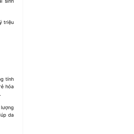
i sinh
 triệu
ng tính
rẻ hóa
.
 lượng
iúp da