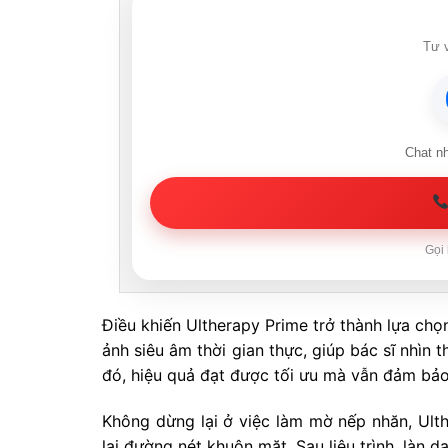
Tư v
Chat n
Gọi 
Điều khiến Ultherapy Prime trở thành lựa chọn
ảnh siêu âm thời gian thực, giúp bác sĩ nhìn
đó, hiệu quả đạt được tối ưu mà vẫn đảm bảo 
Không dừng lại ở việc làm mờ nếp nhăn, Ulth
lại đường nét khuôn mặt. Sau liệu trình, làn d