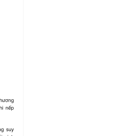
phương
hi nếp
ng suy