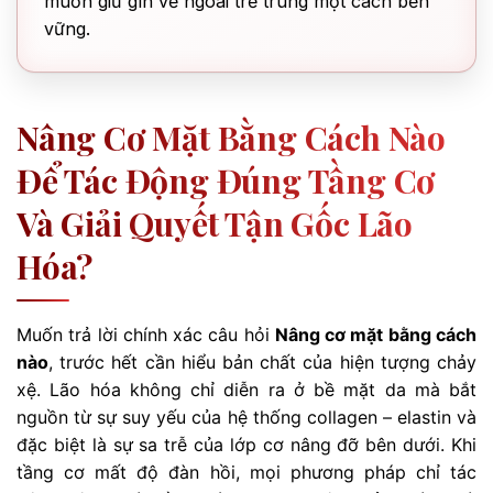
muốn giữ gìn vẻ ngoài trẻ trung một cách bền
vững.
Nâng Cơ Mặt Bằng Cách Nào
Để Tác Động Đúng Tầng Cơ
Và Giải Quyết Tận Gốc Lão
Hóa?
Muốn trả lời chính xác câu hỏi
Nâng cơ mặt bằng cách
nào
, trước hết cần hiểu bản chất của hiện tượng chảy
xệ. Lão hóa không chỉ diễn ra ở bề mặt da mà bắt
nguồn từ sự suy yếu của hệ thống collagen – elastin và
đặc biệt là sự sa trễ của lớp cơ nâng đỡ bên dưới. Khi
tầng cơ mất độ đàn hồi, mọi phương pháp chỉ tác