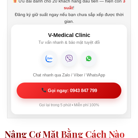
Ưu đãi dành cho 20 khách hàng đầu tiên — hiện còn
3
suất
!
Đăng ký giữ suất ngay nếu bạn chưa sắp xếp được thời
gian.
V-Medical Clinic
Tư vấn nhanh & bảo mật tuyệt đối
Chat nhanh qua Zalo / Viber / WhatsApp
Gọi ngay: 0943 847 799
Gọi lại trong 5 phút • Miễn phí 100%
Nâng Cơ Mặt Bằng Cách Nào