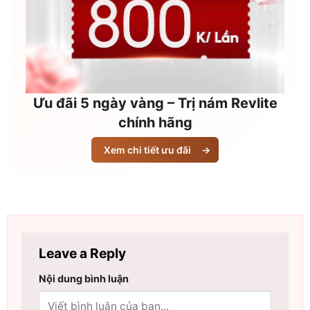
Ưu đãi 5 ngày vàng – Trị nám Revlite
chính hãng
Xem chi tiết ưu đãi
→
Leave a Reply
Nội dung bình luận