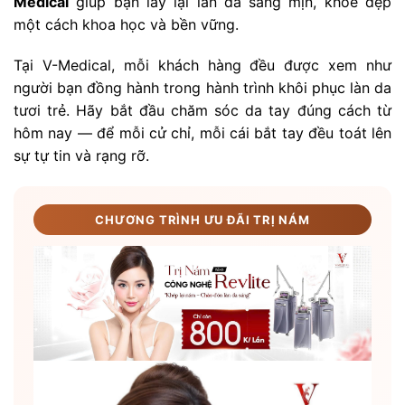
Medical
giúp bạn lấy lại làn da sáng mịn, khỏe đẹp
một cách khoa học và bền vững.
Tại V-Medical, mỗi khách hàng đều được xem như
người bạn đồng hành trong hành trình khôi phục làn da
tươi trẻ. Hãy bắt đầu chăm sóc da tay đúng cách từ
hôm nay — để mỗi cử chỉ, mỗi cái bắt tay đều toát lên
sự tự tin và rạng rỡ.
CHƯƠNG TRÌNH ƯU ĐÃI TRỊ NÁM