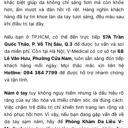
khác biệt giúp da không chỉ sáng hơn mà còn khỏe
hơn, ẩm mượt và đàn hồi rõ rệt. Hàng nghìn khách
hàng đã tự tin khoe làn da tay tươi sáng, đều màu sau
khi điều trị tại đây.
Nếu bạn ở TP.HCM, có thể đến trực tiếp
57A Trần
Quốc Thảo, P. Võ Thị Sáu, Q.3
để được tư vấn và soi
da miễn phí. Còn tại Hà Nội, V-Medical có cơ sở tại
68
Lê Văn Hưu, Phường Cửa Nam
, luôn sẵn sàng đón tiếp
khách hàng mỗi ngày. Mọi thắc mắc xin liên hệ
Hotline: 094 384 7799
để được hỗ trợ nhanh chóng
và tận tình.
Nám ở tay
tuy không nguy hiểm nhưng là dấu hiệu rõ
ràng của sự lão hóa và thiếu chăm sóc da đúng cách.
Việc chậm trễ điều trị chỉ khiến tình trạng lan rộng và
khó phục hồi hơn. Vì vậy, nếu bạn đang gặp vấn đề về
da tay sạm nám, hãy để
Phòng Khám Da Liễu V-