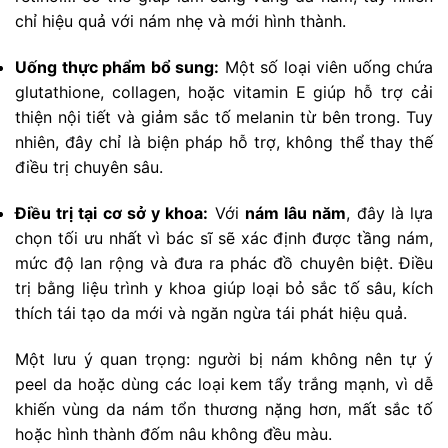
chỉ hiệu quả với nám nhẹ và mới hình thành.
Uống thực phẩm bổ sung:
Một số loại viên uống chứa
glutathione, collagen, hoặc vitamin E giúp hỗ trợ cải
thiện nội tiết và giảm sắc tố melanin từ bên trong. Tuy
nhiên, đây chỉ là biện pháp hỗ trợ, không thể thay thế
điều trị chuyên sâu.
Điều trị tại cơ sở y khoa:
Với
nám lâu năm
, đây là lựa
chọn tối ưu nhất vì bác sĩ sẽ xác định được tầng nám,
mức độ lan rộng và đưa ra phác đồ chuyên biệt. Điều
trị bằng liệu trình y khoa giúp loại bỏ sắc tố sâu, kích
thích tái tạo da mới và ngăn ngừa tái phát hiệu quả.
Một lưu ý quan trọng: người bị nám không nên tự ý
peel da hoặc dùng các loại kem tẩy trắng mạnh, vì dễ
khiến vùng da nám tổn thương nặng hơn, mất sắc tố
hoặc hình thành đốm nâu không đều màu.