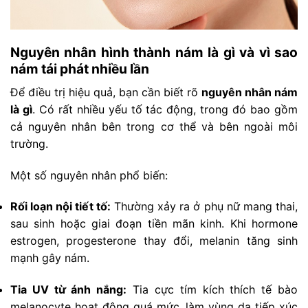
Nguyên nhân hình thành nám là gì và vì sao
nám tái phát nhiều lần
Để điều trị hiệu quả, bạn cần biết rõ
nguyên nhân nám
là gì
. Có rất nhiều yếu tố tác động, trong đó bao gồm
cả nguyên nhân bên trong cơ thể và bên ngoài môi
trường.
Một số nguyên nhân phổ biến:
Rối loạn nội tiết tố:
Thường xảy ra ở phụ nữ mang thai,
sau sinh hoặc giai đoạn tiền mãn kinh. Khi hormone
estrogen, progesterone thay đổi, melanin tăng sinh
mạnh gây nám.
Tia UV từ ánh nắng:
Tia cực tím kích thích tế bào
melanocyte hoạt động quá mức, làm vùng da tiếp xúc