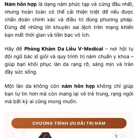
Nám hỗn hợp
là dạng nám phức tạp và cứng đầu nhất,
nhưng hoàn toàn có thể cải thiện triệt để nếu được
chẩn đoán chính xác và điều trị đúng phương pháp.
Đừng để những lời khuyên sai lệch trên mạng khiến
bạn mất thời gian và tiền bạc vô ích.
Hãy để
Phòng Khám Da Liễu V-Medical
– nơi hội tụ
đội ngũ bác sĩ giỏi và quy trình trị nám chuẩn y khoa –
giúp bạn khôi phục làn da rạng rỡ, sáng mịn và tràn
đầy sức sống.
Một làn da không còn
nám hỗn hợp
không chỉ giúp
bạn tự tin hơn mà còn mang lại vẻ trẻ trung, rạng ngời
mà bất kỳ ai cũng mong muốn.
CHƯƠNG TRÌNH ƯU ĐÃI TRỊ NÁM