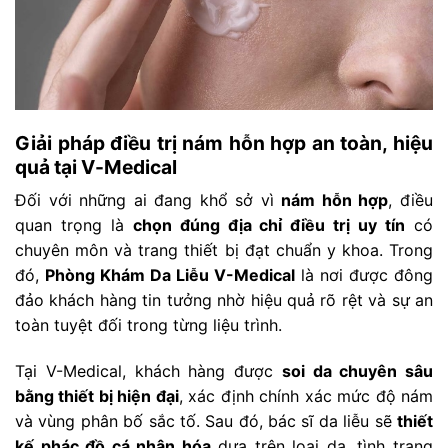
Giải pháp điều trị nám hỗn hợp an toàn, hiệu
quả tại V-Medical
Đối với những ai đang khổ sở vì
nám hỗn hợp
, điều
quan trọng là
chọn đúng địa chỉ điều trị uy tín
có
chuyên môn và trang thiết bị đạt chuẩn y khoa. Trong
đó,
Phòng Khám Da Liễu V-Medical
là nơi được đông
đảo khách hàng tin tưởng nhờ hiệu quả rõ rệt và sự an
toàn tuyệt đối trong từng liệu trình.
Tại V-Medical, khách hàng được
soi da chuyên sâu
bằng thiết bị hiện đại
, xác định chính xác mức độ nám
và vùng phân bố sắc tố. Sau đó, bác sĩ da liễu sẽ
thiết
kế phác đồ cá nhân hóa
dựa trên loại da, tình trạng