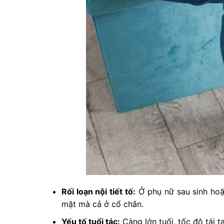
Rối loạn nội tiết tố:
Ở phụ nữ sau sinh hoặc
mặt mà cả ở cổ chân.
Yếu tố tuổi tác:
Càng lớn tuổi, tốc độ tái 