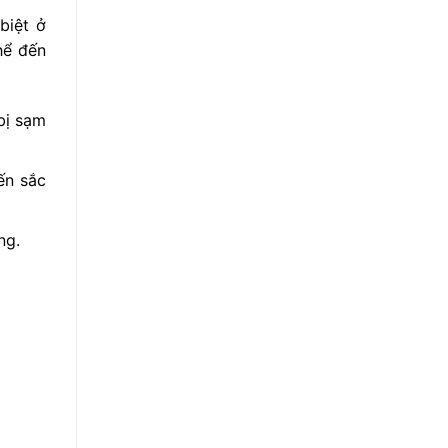
biệt ở
hể đến
bị sạm
ến sắc
ng.