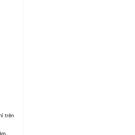
ỉ trên
âm.