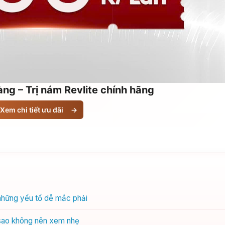
ng – Trị nám Revlite chính hãng
Xem chi tiết ưu đãi
→
những yếu tố dễ mắc phải
sao không nên xem nhẹ