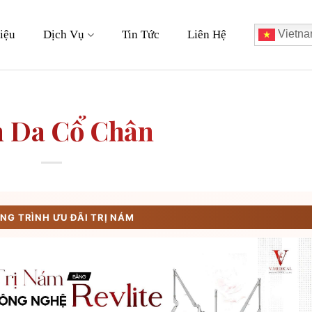
iệu
Dịch Vụ
Tin Tức
Liên Hệ
Vietna
 Da Cổ Chân
G TRÌNH ƯU ĐÃI TRỊ NÁM